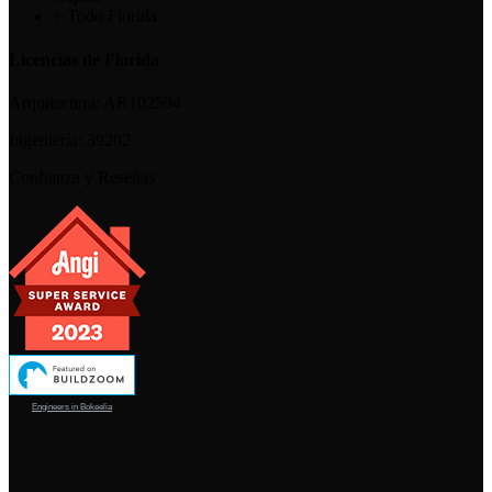
+ Todo Florida
Licencias de Florida
Arquitectura:
AR102594
Ingeniería:
39202
Confianza y Reseñas
Engineers in Bokeelia