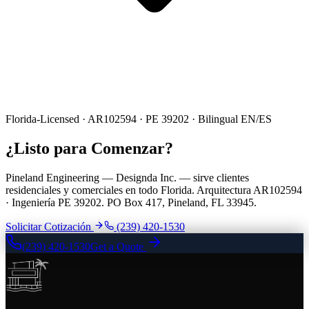
Florida-Licensed · AR102594 · PE 39202 · Bilingual EN/ES
¿Listo para Comenzar?
Pineland Engineering — Designda Inc. — sirve clientes
residenciales y comerciales en todo Florida. Arquitectura AR102594
· Ingeniería PE 39202. PO Box 417, Pineland, FL 33945.
Solicitar Cotización
(239) 420-1530
(239) 420-1530
Get a Quote