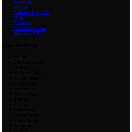
Nosotros
Precios
Nuestros Proyectos
Blog
Contacto
Portal del Cliente
Mapa del Sitio
Áreas de Servicio
Miami
Fort Lauderdale
Bokeelia
St. James City
Useppa Island
Cape Coral
Fort Myers
Marco Island
Tampa
Orlando
Palm Beach
Miami Beach
Coral Gables
Aventura
Naples