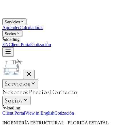
Servicios
Aprender
Calculadoras
Socios
loading
EN
Client Portal
Cotización
Servicios
Nosotros
Precios
Contacto
Socios
loading
Client Portal
View in English
Cotización
INGENIERÍA ESTRUCTURAL · FLORIDA ESTATAL