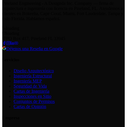
Pineland Engineering - A Designda Inc. Company — firma de
arquitectura e ingeniería con licencia en Pineland, FL. Atendemos a
clientes en Bokeelia, Cape Coral, Miami, Fort Lauderdale, Tampa y
todo Florida. Hablamos español.
loading
loading
PO Box 417, Pineland FL 33945
Déjenos una Reseña en Google
Servicios
Diseño Arquitectónico
Ingeniería Estructural
Ingeniería MEP
Seguridad de Vida
Cartas de Ingeniería
Inspecciones en Sitio
Conjuntos de Permisos
Cartas de Opinión
Empresa