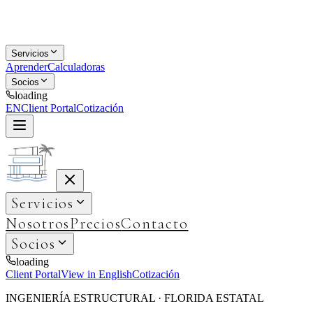
Servicios
Aprender
Calculadoras
Socios
loading
EN
Client Portal
Cotización
Servicios
Nosotros
Precios
Contacto
Socios
loading
Client Portal
View in English
Cotización
INGENIERÍA ESTRUCTURAL · FLORIDA ESTATAL