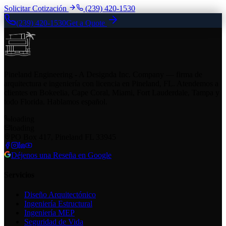
Solicitar Cotización
(239) 420-1530
(239) 420-1530
Get a Quote
Pineland Engineering - A Designda Inc. Company — firma de
arquitectura e ingeniería con licencia en Pineland, FL. Atendemos a
clientes en Bokeelia, Cape Coral, Miami, Fort Lauderdale, Tampa y
todo Florida. Hablamos español.
loading
loading
PO Box 417, Pineland FL 33945
Déjenos una Reseña en Google
Servicios
Diseño Arquitectónico
Ingeniería Estructural
Ingeniería MEP
Seguridad de Vida