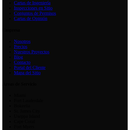
Cartas de Ingeniería
Inspecciones en Sitio
Conjuntos de Permisos
Cartas de Opinión
Empresa
Nosotros
Precios
Nuestros Proyectos
Blog
Contacto
Portal del Cliente
Mapa del Sitio
Áreas de Servicio
Miami
Fort Lauderdale
Bokeelia
St. James City
Useppa Island
Cape Coral
Fort Myers