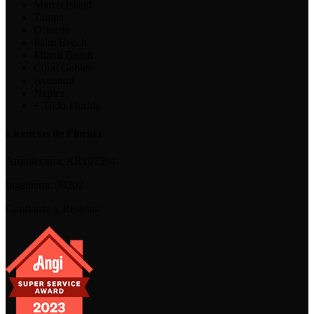
Marco Island
Tampa
Orlando
Palm Beach
Miami Beach
Coral Gables
Aventura
Naples
+ Todo Florida
Licencias de Florida
Arquitectura:
AR102594
Ingeniería:
39202
Confianza y Reseñas