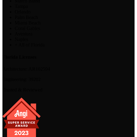
Marco Island
Tampa
Orlando
Palm Beach
Miami Beach
Coral Gables
Aventura
Naples
+ All of Florida
Florida Licenses
Architecture:
AR102594
Engineering:
39202
Trusted & Reviewed