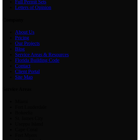
Full Permit Sets
Letters of Opinion
Company
About Us
Pricing
Our Projects
Blog
Service Areas & Resources
Florida Building Code
Contact
Client Portal
Site Map
Service Areas
Miami
Fort Lauderdale
Bokeelia
St. James City
Useppa Island
Cape Coral
Fort Myers