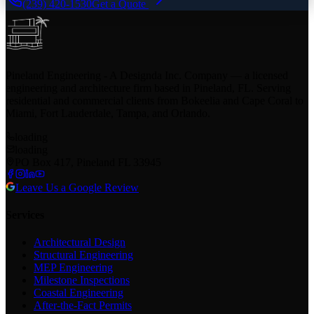
(239) 420-1530
Get a Quote
Pineland Engineering - A Designda Inc. Company — a licensed
engineering and architecture firm based in Pineland, FL. Serving
residential and commercial clients from Bokeelia and Cape Coral to
Miami, Fort Lauderdale, Tampa, and Orlando.
loading
loading
PO Box 417, Pineland FL 33945
Leave Us a Google Review
Services
Architectural Design
Structural Engineering
MEP Engineering
Milestone Inspections
Coastal Engineering
After-the-Fact Permits