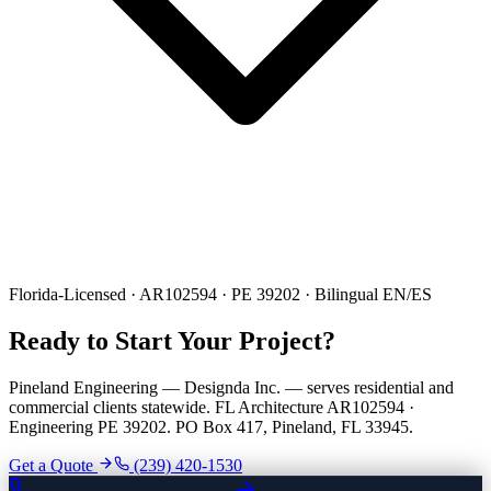
Florida-Licensed · AR102594 · PE 39202 · Bilingual EN/ES
Ready to Start Your Project?
Pineland Engineering — Designda Inc. — serves residential and
commercial clients statewide. FL Architecture AR102594 ·
Engineering PE 39202. PO Box 417, Pineland, FL 33945.
Get a Quote
(239) 420-1530