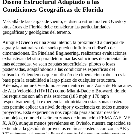
Diseño Estructural Adaptado a las
Condiciones Geográficas de Florida
Más allá de las cargas de viento, el diseño estructural en Oviedo y
otras áreas de Florida debe considerar las particularidades
geográficas y geológicas del terreno.
Aunque Oviedo es una zona interior, la proximidad a cuerpos de
agua y la naturaleza del suelo pueden influir en el diseño de
cimentaciones. En Pineland Engineering, realizamos evaluaciones
exhaustivas del sitio para determinar las soluciones de cimentación
más adecuadas, ya sean zapatas superficiales, pilotes o losas
postensadas, adaptándonos a las condiciones específicas del
subsuelo. Entendemos que un diseño de cimentación robusto es la
base para la estabilidad a largo plazo de cualquier estructura.
Además, aunque Oviedo no se encuentra en una Zona de Huracanes
de Alta Velocidad (HVHZ) como Miami-Dade o Broward, donde
los requisitos son aún más estrictos (185 mph y 170 mph
respectivamente), la experiencia adquirida en estas zonas costeras
nos permite aplicar un nivel de rigor y excelencia en todos nuestros
proyectos. Esta experiencia nos capacita para abordar desafíos
complejos, como el diseño en zonas de inundación FEMA (AE, VE,
X, AO), aunque menos prevalentes en Oviedo, nuestra capacidad se
extiende a la gestión de proyectos en áreas costeras con zonas AE y
VE extensas, así como la línea de control de construcción costera