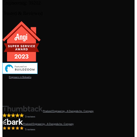
Engineering:
39202
Trusted & Reviewed
Engineers in Bokeelia
Pineland Engineering - A Designda Inc. Company
3 reviews
Pineland Engineering - A Designda Inc. Company
5 reviews