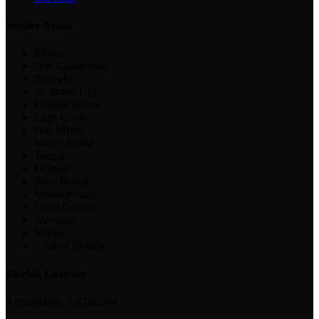
Service Areas
Miami
Fort Lauderdale
Bokeelia
St. James City
Useppa Island
Cape Coral
Fort Myers
Marco Island
Tampa
Orlando
Palm Beach
Miami Beach
Coral Gables
Aventura
Naples
+ All of Florida
Florida Licenses
Architecture:
AR102594