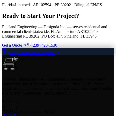
Florida-Licensed · AR102594 · PE 39202 · Bilingual EN/ES
Ready to Start Your Project?
Pineland Engineering — Designda Inc. — serves residential and
commercial clients statewide. FL Architecture AR102594 ·
Engineering PE 39202. PO Box 417, Pineland, FL 33945.
Get a Quote
(239) 420-1530
(239) 420-1530
Get a Quote
Pineland Engineering - A Designda Inc. Company — a licensed
engineering and architecture firm based in Pineland, FL. Serving
residential and commercial clients from Bokeelia and Cape Coral to
Miami, Fort Lauderdale, Tampa, and Orlando.
loading
loading
PO Box 417, Pineland FL 33945