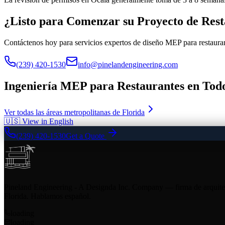
¿Listo para Comenzar su Proyecto de Rest
Contáctenos hoy para servicios expertos de diseño MEP para restaur
(239) 420-1530
info@pinelandengineering.com
Ingeniería MEP para Restaurantes en Tod
Ver todas las áreas metropolitanas de Florida
🇺🇸 View in English
(239) 420-1530
Get a Quote
Pineland Engineering - A Designda Inc. Company — firma de arquitect
Florida. Hablamos español.
loading
loading