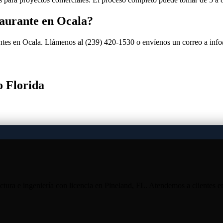
aurante en Ocala?
antes en Ocala. Llámenos al (239) 420-1530 o envíenos un correo a in
o Florida
ura e ingeniería con licencia en Pineland, FL. Atendemos a clientes 