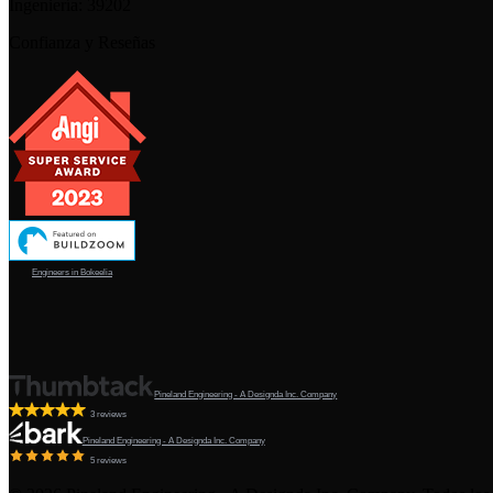
Ingeniería:
39202
Confianza y Reseñas
Engineers in Bokeelia
Pineland Engineering - A Designda Inc. Company
3 reviews
Pineland Engineering - A Designda Inc. Company
5 reviews