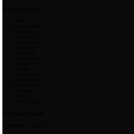
Áreas de Servicio
Miami
Fort Lauderdale
Bokeelia
St. James City
Useppa Island
Cape Coral
Fort Myers
Marco Island
Tampa
Orlando
Palm Beach
Miami Beach
Coral Gables
Aventura
Naples
+ Todo Florida
Licencias de Florida
Arquitectura:
AR102594