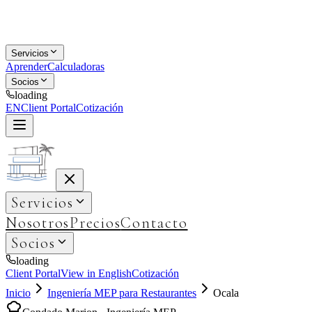
Servicios
Aprender
Calculadoras
Socios
loading
EN
Client Portal
Cotización
Servicios
Nosotros
Precios
Contacto
Socios
loading
Client Portal
View in English
Cotización
Inicio
Ingeniería MEP para Restaurantes
Ocala