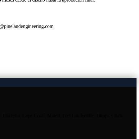
fo@pinelandengineering.com.
en Bokeelia, Cape Coral, Miami, Fort Lauderdale, Tampa y todo