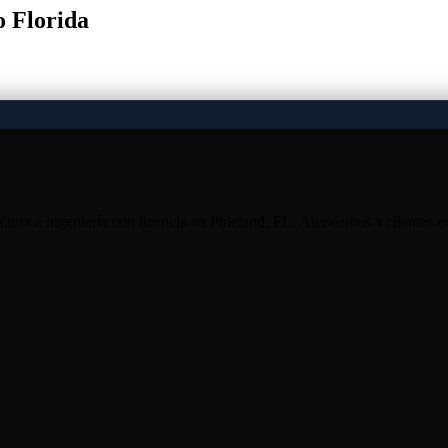
o Florida
ura e ingeniería con licencia en Pineland, FL. Atendemos a clientes 