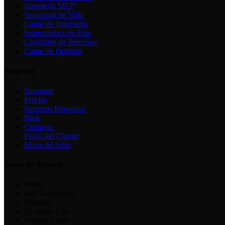
Ingeniería MEP
Seguridad de Vida
Cartas de Ingeniería
Inspecciones en Sitio
Conjuntos de Permisos
Cartas de Opinión
Empresa
Nosotros
Precios
Nuestros Proyectos
Blog
Contacto
Portal del Cliente
Mapa del Sitio
Áreas de Servicio
Miami
Fort Lauderdale
Bokeelia
St. James City
Useppa Island