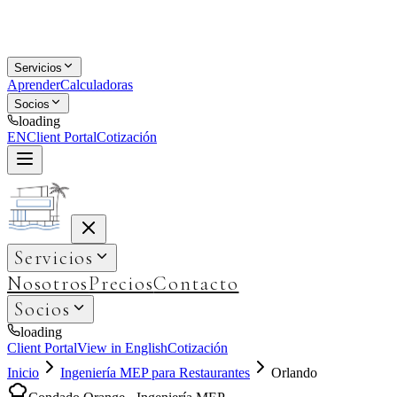
Servicios
Aprender
Calculadoras
Socios
loading
EN
Client Portal
Cotización
Servicios
Nosotros
Precios
Contacto
Socios
loading
Client Portal
View in English
Cotización
Inicio
Ingeniería MEP para Restaurantes
Orlando