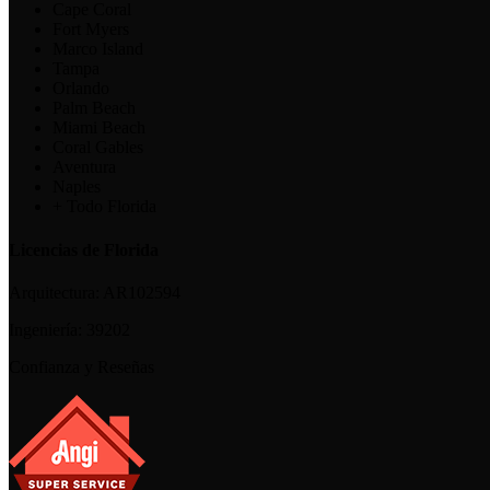
Cape Coral
Fort Myers
Marco Island
Tampa
Orlando
Palm Beach
Miami Beach
Coral Gables
Aventura
Naples
+ Todo Florida
Licencias de Florida
Arquitectura:
AR102594
Ingeniería:
39202
Confianza y Reseñas