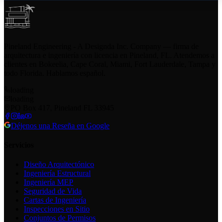
Pineland Engineering - A Designda Inc. Company — firma de
arquitectura e ingeniería con licencia en Pineland, FL. Atendemos a
clientes en Bokeelia, Cape Coral, Miami, Fort Lauderdale, Tampa y
todo Florida. Hablamos español.
loading
loading
PO Box 417, Pineland FL 33945
Déjenos una Reseña en Google
Servicios
Diseño Arquitectónico
Ingeniería Estructural
Ingeniería MEP
Seguridad de Vida
Cartas de Ingeniería
Inspecciones en Sitio
Conjuntos de Permisos