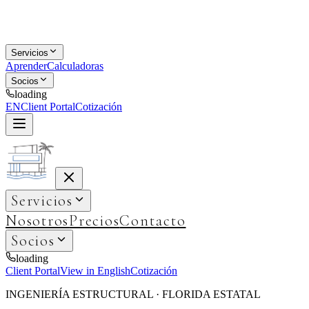
Servicios
Aprender
Calculadoras
Socios
loading
EN
Client Portal
Cotización
Servicios
Nosotros
Precios
Contacto
Socios
loading
Client Portal
View in English
Cotización
INGENIERÍA ESTRUCTURAL · FLORIDA ESTATAL