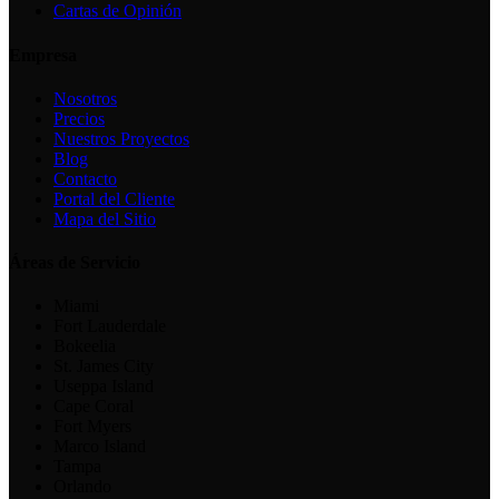
Cartas de Opinión
Empresa
Nosotros
Precios
Nuestros Proyectos
Blog
Contacto
Portal del Cliente
Mapa del Sitio
Áreas de Servicio
Miami
Fort Lauderdale
Bokeelia
St. James City
Useppa Island
Cape Coral
Fort Myers
Marco Island
Tampa
Orlando