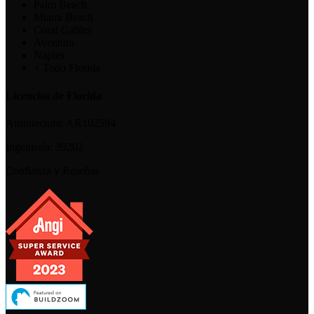
Palm Beach
Miami Beach
Coral Gables
Aventura
Naples
+ Todo Florida
Licencias de Florida
Arquitectura:
AR102594
Ingeniería:
39202
Confianza y Reseñas