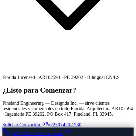
Florida-Licensed · AR102594 · PE 39202 · Bilingual EN/ES
¿Listo para Comenzar?
Pineland Engineering — Designda Inc. — sirve clientes
residenciales y comerciales en todo Florida. Arquitectura AR102594
· Ingeniería PE 39202. PO Box 417, Pineland, FL 33945.
Solicitar Cotización
(239) 420-1530
(239) 420-1530
Get a Quote