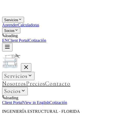
Servicios
Aprender
Calculadoras
Socios
loading
EN
Client Portal
Cotización
Servicios
Nosotros
Precios
Contacto
Socios
loading
Client Portal
View in English
Cotización
INGENIERÍA ESTRUCTURAL · FLORIDA