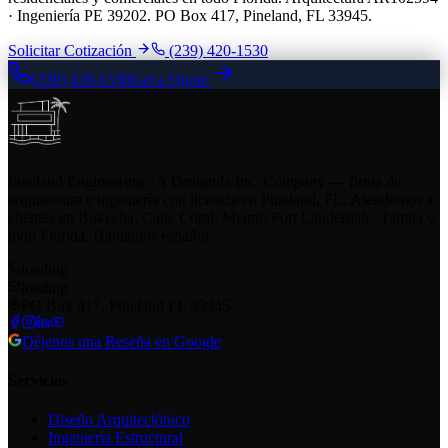
· Ingeniería PE 39202. PO Box 417, Pineland, FL 33945.
Solicitar Cotización
(239) 420-1530
(239) 420-1530
Get a Quote
Pineland Engineering - A Designda Inc. Company — firma de
arquitectura e ingeniería con licencia en Pineland, FL. Atendemos a
clientes en Bokeelia, Cape Coral, Miami, Fort Lauderdale, Tampa y
todo Florida. Hablamos español.
loading
loading
PO Box 417, Pineland FL 33945
Déjenos una Reseña en Google
Servicios
Diseño Arquitectónico
Ingeniería Estructural