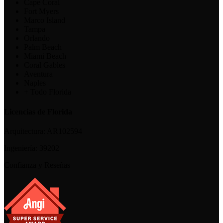
Cape Coral
Fort Myers
Marco Island
Tampa
Orlando
Palm Beach
Miami Beach
Coral Gables
Aventura
Naples
+ Todo Florida
Licencias de Florida
Arquitectura:
AR102594
Ingeniería:
39202
Confianza y Reseñas