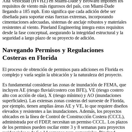
Alta Velocidad (HVHZ) en Miami-Dade y Broward imponen los
requisitos de viento más rigurosos del país, con Miami-Dade
llegando a 185 mph. Esto significa que cada adición debe ser
diseñada para soportar estas fuerzas extremas, incorporando
cimentaciones adecuadas, sistemas de anclaje robustos y materiales
resistentes al viento. Pineland Engineering integra estos requisitos
desde la fase conceptual, asegurando la integridad estructural y la
seguridad a largo plazo de su proyecto de adición.
Navegando Permisos y Regulaciones
Costeras en Florida
El proceso de obtención de permisos para adiciones en Florida es
complejo y varía según la ubicación y la naturaleza del proyecto.
Es fundamental considerar las zonas de inundación de FEMA, que
incluyen AE (riesgo fluvial/costero con BFE), VE (riesgo costero
alto con acción de olas), X (riesgo mínimo) y AO (inundaciones
superficiales). Las extensas zonas costeras del suroeste de Florida,
por ejemplo, tienen amplias áreas AE y VE, lo que requiere diseños
elevados y resistentes a las inundaciones. Además, los proyectos
ubicados en la línea de Control de Construcción Costera (CCCL),
administrada por el FDEP, necesitan un permiso CCCL. Los plazos
de los permisos pueden oscilar entre 3 y 8 semanas para proyectos