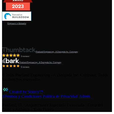
Engineers in Bokeelia
Pineland Engineering - A Designda Inc. Company
3 reviews
Pineland Engineering - A Designda Inc. Company
5 reviews
©
2026
Pineland Engineering - A Designda Inc. Company. Todos
los derechos reservados.
Created by Sourcy™
Términos y Condiciones
·
Política de Privacidad
·
Admin
Pineland, FL · Arquitectura e Ingeniería Licenciada · Costa del
Golfo y Atlántico · Todo Florida