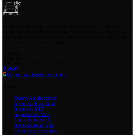
Pineland Engineering - A Designda Inc. Company — firma de
arquitectura e ingeniería con licencia en Pineland, FL. Atendemos a
clientes en Bokeelia, Cape Coral, Miami, Fort Lauderdale, Tampa y
todo Florida. Hablamos español.
loading
loading
PO Box 417, Pineland FL 33945
Déjenos una Reseña en Google
Servicios
Diseño Arquitectónico
Ingeniería Estructural
Ingeniería MEP
Seguridad de Vida
Cartas de Ingeniería
Inspecciones en Sitio
Conjuntos de Permisos