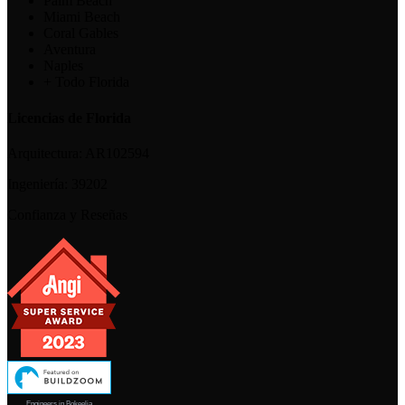
Palm Beach
Miami Beach
Coral Gables
Aventura
Naples
+ Todo Florida
Licencias de Florida
Arquitectura:
AR102594
Ingeniería:
39202
Confianza y Reseñas
Engineers in Bokeelia