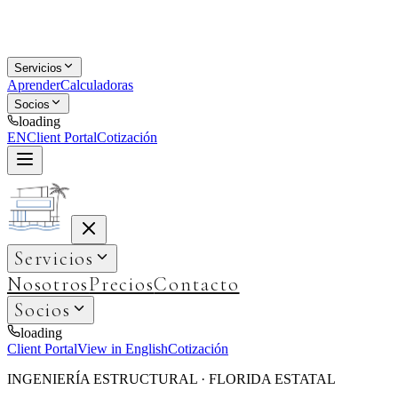
Servicios
Aprender
Calculadoras
Socios
loading
EN
Client Portal
Cotización
Servicios
Nosotros
Precios
Contacto
Socios
loading
Client Portal
View in English
Cotización
INGENIERÍA ESTRUCTURAL · FLORIDA ESTATAL