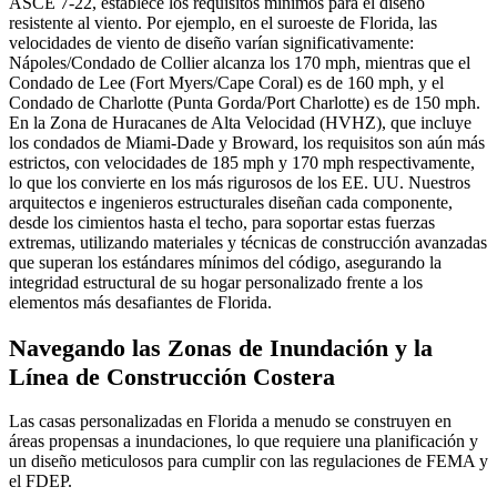
ASCE 7-22, establece los requisitos mínimos para el diseño
resistente al viento. Por ejemplo, en el suroeste de Florida, las
velocidades de viento de diseño varían significativamente:
Nápoles/Condado de Collier alcanza los 170 mph, mientras que el
Condado de Lee (Fort Myers/Cape Coral) es de 160 mph, y el
Condado de Charlotte (Punta Gorda/Port Charlotte) es de 150 mph.
En la Zona de Huracanes de Alta Velocidad (HVHZ), que incluye
los condados de Miami-Dade y Broward, los requisitos son aún más
estrictos, con velocidades de 185 mph y 170 mph respectivamente,
lo que los convierte en los más rigurosos de los EE. UU. Nuestros
arquitectos e ingenieros estructurales diseñan cada componente,
desde los cimientos hasta el techo, para soportar estas fuerzas
extremas, utilizando materiales y técnicas de construcción avanzadas
que superan los estándares mínimos del código, asegurando la
integridad estructural de su hogar personalizado frente a los
elementos más desafiantes de Florida.
Navegando las Zonas de Inundación y la
Línea de Construcción Costera
Las casas personalizadas en Florida a menudo se construyen en
áreas propensas a inundaciones, lo que requiere una planificación y
un diseño meticulosos para cumplir con las regulaciones de FEMA y
el FDEP.