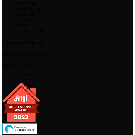
Palm Beach
Miami Beach
Coral Gables
Aventura
Naples
+ Todo Florida
Licencias de Florida
Arquitectura:
AR102594
Ingeniería:
39202
Confianza y Reseñas