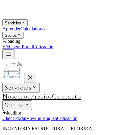
Servicios
Aprender
Calculadoras
Socios
loading
EN
Client Portal
Cotización
Servicios
Nosotros
Precios
Contacto
Socios
loading
Client Portal
View in English
Cotización
INGENIERÍA ESTRUCTURAL · FLORIDA