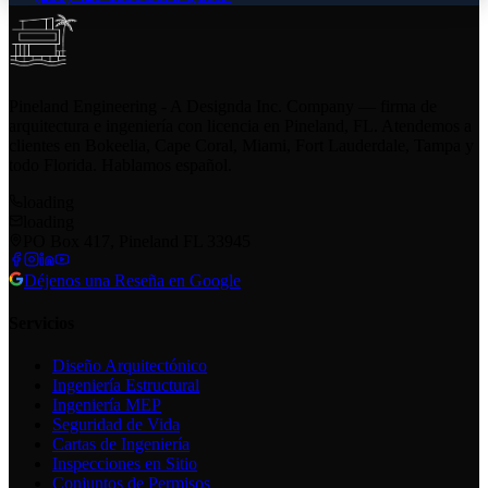
Pineland Engineering - A Designda Inc. Company — firma de
arquitectura e ingeniería con licencia en Pineland, FL. Atendemos a
clientes en Bokeelia, Cape Coral, Miami, Fort Lauderdale, Tampa y
todo Florida. Hablamos español.
loading
loading
PO Box 417, Pineland FL 33945
Déjenos una Reseña en Google
Servicios
Diseño Arquitectónico
Ingeniería Estructural
Ingeniería MEP
Seguridad de Vida
Cartas de Ingeniería
Inspecciones en Sitio
Conjuntos de Permisos