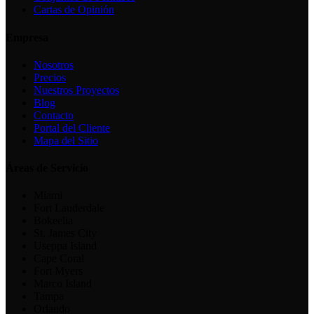
Cartas de Opinión
Empresa
Nosotros
Precios
Nuestros Proyectos
Blog
Contacto
Portal del Cliente
Mapa del Sitio
Áreas de Servicio
Miami
Fort Lauderdale
Bokeelia
St. James City
Useppa Island
Cape Coral
Fort Myers
Marco Island
Tampa
Orlando