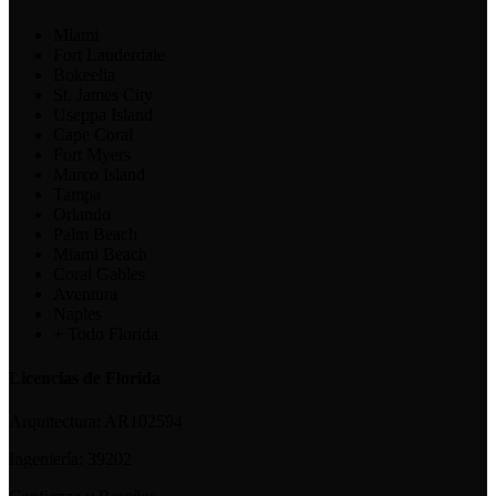
Miami
Fort Lauderdale
Bokeelia
St. James City
Useppa Island
Cape Coral
Fort Myers
Marco Island
Tampa
Orlando
Palm Beach
Miami Beach
Coral Gables
Aventura
Naples
+ Todo Florida
Licencias de Florida
Arquitectura:
AR102594
Ingeniería:
39202