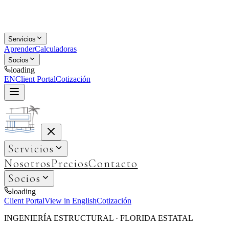
Servicios
Aprender
Calculadoras
Socios
loading
EN
Client Portal
Cotización
Servicios
Nosotros
Precios
Contacto
Socios
loading
Client Portal
View in English
Cotización
INGENIERÍA ESTRUCTURAL · FLORIDA ESTATAL