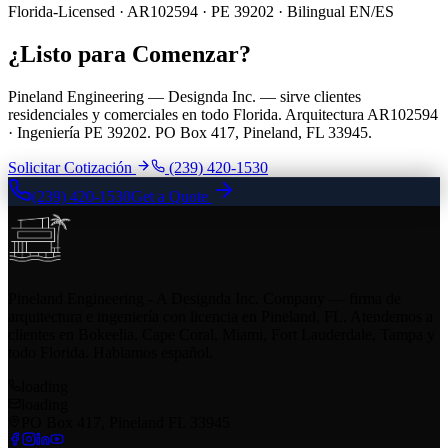
Florida-Licensed · AR102594 · PE 39202 · Bilingual EN/ES
¿Listo para Comenzar?
Pineland Engineering — Designda Inc. — sirve clientes
residenciales y comerciales en todo Florida. Arquitectura AR102594
· Ingeniería PE 39202. PO Box 417, Pineland, FL 33945.
Solicitar Cotización
(239) 420-1530
(239) 420-1530
Get a Quote
Pineland Engineering - A Designda Inc. Company — firma de
arquitectura e ingeniería con licencia en Pineland, FL. Atendemos a
clientes en Bokeelia, Cape Coral, Miami, Fort Lauderdale, Tampa y
todo Florida. Hablamos español.
loading
loading
PO Box 417, Pineland FL 33945