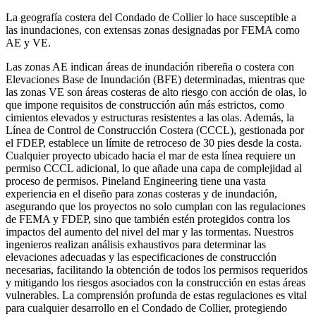
La geografía costera del Condado de Collier lo hace susceptible a
las inundaciones, con extensas zonas designadas por FEMA como
AE y VE.
Las zonas AE indican áreas de inundación ribereña o costera con
Elevaciones Base de Inundación (BFE) determinadas, mientras que
las zonas VE son áreas costeras de alto riesgo con acción de olas, lo
que impone requisitos de construcción aún más estrictos, como
cimientos elevados y estructuras resistentes a las olas. Además, la
Línea de Control de Construcción Costera (CCCL), gestionada por
el FDEP, establece un límite de retroceso de 30 pies desde la costa.
Cualquier proyecto ubicado hacia el mar de esta línea requiere un
permiso CCCL adicional, lo que añade una capa de complejidad al
proceso de permisos. Pineland Engineering tiene una vasta
experiencia en el diseño para zonas costeras y de inundación,
asegurando que los proyectos no solo cumplan con las regulaciones
de FEMA y FDEP, sino que también estén protegidos contra los
impactos del aumento del nivel del mar y las tormentas. Nuestros
ingenieros realizan análisis exhaustivos para determinar las
elevaciones adecuadas y las especificaciones de construcción
necesarias, facilitando la obtención de todos los permisos requeridos
y mitigando los riesgos asociados con la construcción en estas áreas
vulnerables. La comprensión profunda de estas regulaciones es vital
para cualquier desarrollo en el Condado de Collier, protegiendo