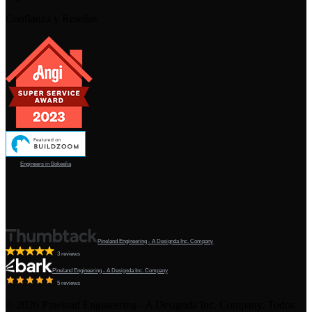
Confianza y Reseñas
Engineers in Bokeelia
Pineland Engineering - A Designda Inc. Company
3 reviews
Pineland Engineering - A Designda Inc. Company
5 reviews
©
2026
Pineland Engineering - A Designda Inc. Company. Todos