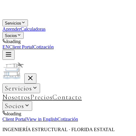
Servicios
Aprender
Calculadoras
Socios
loading
EN
Client Portal
Cotización
Servicios
Nosotros
Precios
Contacto
Socios
loading
Client Portal
View in English
Cotización
INGENIERÍA ESTRUCTURAL · FLORIDA ESTATAL