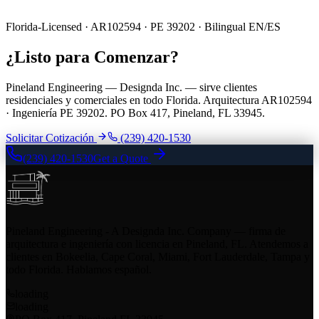
Florida-Licensed · AR102594 · PE 39202 · Bilingual EN/ES
¿Listo para Comenzar?
Pineland Engineering — Designda Inc. — sirve clientes
residenciales y comerciales en todo Florida. Arquitectura AR102594
· Ingeniería PE 39202. PO Box 417, Pineland, FL 33945.
Solicitar Cotización
(239) 420-1530
(239) 420-1530
Get a Quote
Pineland Engineering - A Designda Inc. Company — firma de
arquitectura e ingeniería con licencia en Pineland, FL. Atendemos a
clientes en Bokeelia, Cape Coral, Miami, Fort Lauderdale, Tampa y
todo Florida. Hablamos español.
loading
loading