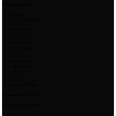
Áreas de Servicio
Miami
Fort Lauderdale
Bokeelia
St. James City
Useppa Island
Cape Coral
Fort Myers
Marco Island
Tampa
Orlando
Palm Beach
Miami Beach
Coral Gables
Aventura
Naples
+ Todo Florida
Licencias de Florida
Arquitectura:
AR102594
Ingeniería:
39202