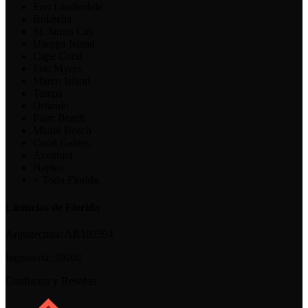
Fort Lauderdale
Bokeelia
St. James City
Useppa Island
Cape Coral
Fort Myers
Marco Island
Tampa
Orlando
Palm Beach
Miami Beach
Coral Gables
Aventura
Naples
+ Todo Florida
Licencias de Florida
Arquitectura:
AR102594
Ingeniería:
39202
Confianza y Reseñas