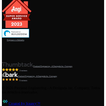
Engineers in Bokeelia
Pineland Engineering - A Designda Inc. Company
3 reviews
Pineland Engineering - A Designda Inc. Company
5 reviews
©
2026
Pineland Engineering - A Designda Inc. Company. Todos
los derechos reservados.
Created by Sourcy™