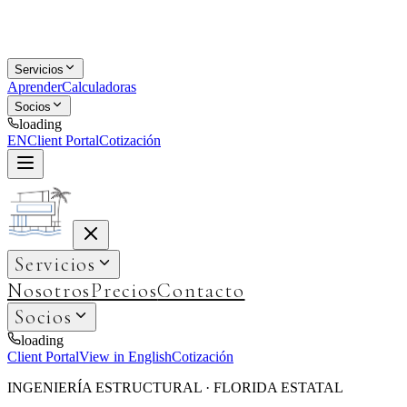
Servicios
Aprender
Calculadoras
Socios
loading
EN
Client Portal
Cotización
Servicios
Nosotros
Precios
Contacto
Socios
loading
Client Portal
View in English
Cotización
INGENIERÍA ESTRUCTURAL · FLORIDA ESTATAL