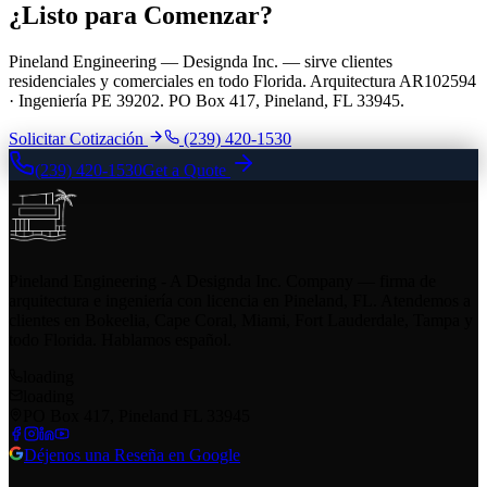
¿Listo para Comenzar?
Pineland Engineering — Designda Inc. — sirve clientes
residenciales y comerciales en todo Florida. Arquitectura AR102594
· Ingeniería PE 39202. PO Box 417, Pineland, FL 33945.
Solicitar Cotización
(239) 420-1530
(239) 420-1530
Get a Quote
Pineland Engineering - A Designda Inc. Company — firma de
arquitectura e ingeniería con licencia en Pineland, FL. Atendemos a
clientes en Bokeelia, Cape Coral, Miami, Fort Lauderdale, Tampa y
todo Florida. Hablamos español.
loading
loading
PO Box 417, Pineland FL 33945
Déjenos una Reseña en Google