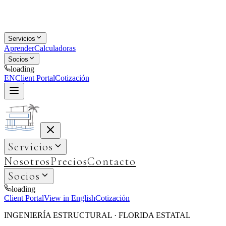
Servicios
Aprender
Calculadoras
Socios
loading
EN
Client Portal
Cotización
Servicios
Nosotros
Precios
Contacto
Socios
loading
Client Portal
View in English
Cotización
INGENIERÍA ESTRUCTURAL · FLORIDA ESTATAL