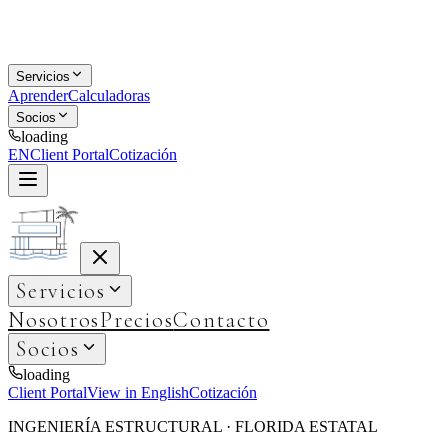
Servicios
Aprender
Calculadoras
Socios
loading
EN
Client Portal
Cotización
Servicios
Nosotros
Precios
Contacto
Socios
loading
Client Portal
View in English
Cotización
INGENIERÍA ESTRUCTURAL · FLORIDA ESTATAL