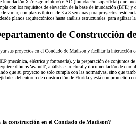
e inundación X (riesgo mínimo) o AO (inundación superficial) que pued
pla con los requisitos de elevación de la base de inundación (BFE) y 
 variar, con plazos típicos de 3 a 8 semanas para proyectos residenci
desde planos arquitectónicos hasta análisis estructurales, para agilizar
l Departamento de Construcción 
yar sus proyectos en el Condado de Madison y facilitar la interacción 
a MEP (mecánica, eléctrica y fontanería), y la preparación de conjuntos
requiere dibujos 'as-built', análisis estructural y documentación de cump
rando que su proyecto no solo cumpla con las normativas, sino que tambi
jidades del entorno de construcción de Florida y está comprometido co
ara la construcción en el Condado de Madison?