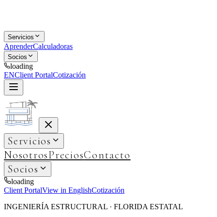
Servicios
Aprender
Calculadoras
Socios
loading
EN
Client Portal
Cotización
Servicios
Nosotros
Precios
Contacto
Socios
loading
Client Portal
View in English
Cotización
INGENIERÍA ESTRUCTURAL · FLORIDA ESTATAL