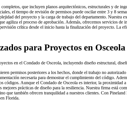
" completos, que incluyen planos arquitectónicos, estructurales y de in
ciales, el tiempo de revisión de permisos puede oscilar entre 3 y 8 sem
ejidad del proyecto y la carga de trabajo del departamento. Nuestra ex
o que agiliza el proceso de aprobación. Además, ofrecemos servicios de in
rvisión crítica desde el inicio hasta la finalización del proyecto. La ef
lizados para Proyectos en Osceola
oyectos en el Condado de Osceola, incluyendo diseño estructural, diseñ
ieren permisos posteriores a los hechos, donde el trabajo no autorizado 
 documentación necesaria para demostrar el cumplimiento del código. Ade
on los códigos. Aunque el Condado de Osceola es interior, la proximida
s mejores prácticas de diseño para la resiliencia. Nuestra firma está c
sino que también ofrecen tranquilidad a nuestros clientes. Con Pineland
en Florida.