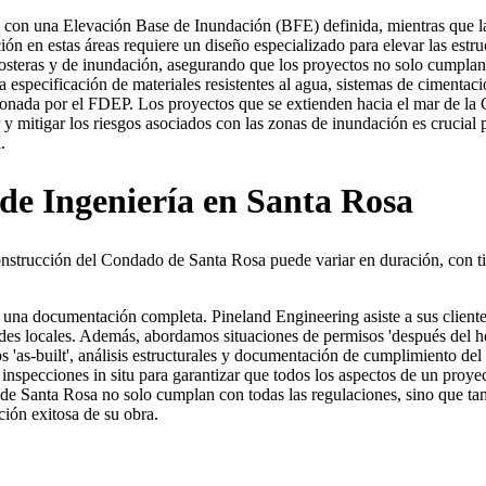
a con una Elevación Base de Inundación (BFE) definida, mientras que las
n en estas áreas requiere un diseño especializado para elevar las estruc
 costeras y de inundación, asegurando que los proyectos no solo cumpl
 la especificación de materiales resistentes al agua, sistemas de cimenta
onada por el FDEP. Los proyectos que se extienden hacia el mar de la 
r y mitigar los riesgos asociados con las zonas de inundación es crucial 
.
 de Ingeniería en Santa Rosa
nstrucción del Condado de Santa Rosa puede variar en duración, con ti
 una documentación completa. Pineland Engineering asiste a sus cliente
des locales. Además, abordamos situaciones de permisos 'después del hec
 'as-built', análisis estructurales y documentación de cumplimiento del 
e inspecciones in situ para garantizar que todos los aspectos de un pro
e Santa Rosa no solo cumplan con todas las regulaciones, sino que tamb
ión exitosa de su obra.