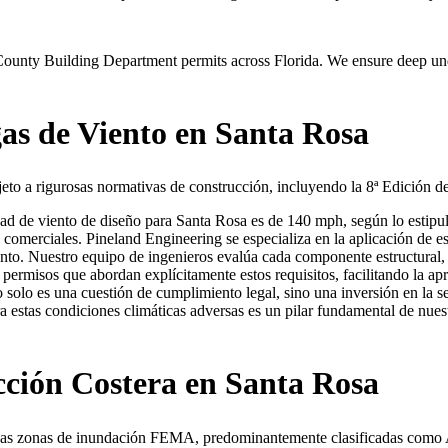
nty Building Department permits across Florida. We ensure deep unde
as de Viento en Santa Rosa
ujeto a rigurosas normativas de construcción, incluyendo la 8ª Edición 
idad de viento de diseño para Santa Rosa es de 140 mph, según lo estipu
 comerciales. Pineland Engineering se especializa en la aplicación de est
iento. Nuestro equipo de ingenieros evalúa cada componente estructural, 
e permisos que abordan explícitamente estos requisitos, facilitando la
o solo es una cuestión de cumplimiento legal, sino una inversión en la 
a estas condiciones climáticas adversas es un pilar fundamental de nuest
ción Costera en Santa Rosa
ensas zonas de inundación FEMA, predominantemente clasificadas como