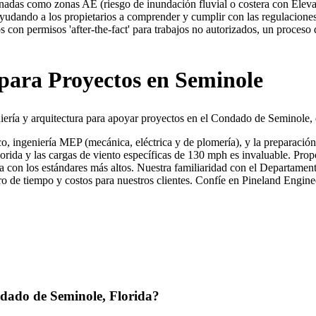
nadas como zonas AE (riesgo de inundación fluvial o costera con Eleva
udando a los propietarios a comprender y cumplir con las regulaciones 
s con permisos 'after-the-fact' para trabajos no autorizados, un proceso 
l para Proyectos en Seminole
ería y arquitectura para apoyar proyectos en el Condado de Seminole, d
nico, ingeniería MEP (mecánica, eléctrica y de plomería), y la preparaci
orida y las cargas de viento específicas de 130 mph es invaluable. Propo
la con los estándares más altos. Nuestra familiaridad con el Departame
orro de tiempo y costos para nuestros clientes. Confíe en Pineland Engi
ondado de Seminole, Florida?