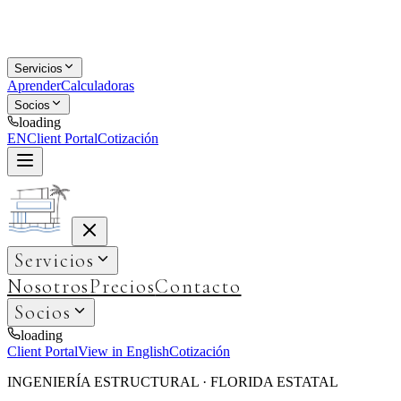
Servicios
Aprender
Calculadoras
Socios
loading
EN
Client Portal
Cotización
Servicios
Nosotros
Precios
Contacto
Socios
loading
Client Portal
View in English
Cotización
INGENIERÍA ESTRUCTURAL · FLORIDA ESTATAL