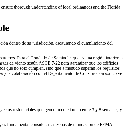
ensure thorough understanding of local ordinances and the Florida
ole
ión dentro de su jurisdicción, asegurando el cumplimiento del
extremos. Para el Condado de Seminole, que es una región interior, la
 cargas de viento según ASCE 7-22 para garantizar que los edificios
seños que no solo cumplen, sino que a menudo superan los requisitos
es y la colaboración con el Departamento de Construcción son clave
ectos residenciales que generalmente tardan entre 3 y 8 semanas, y
les, es fundamental considerar las zonas de inundación de FEMA.