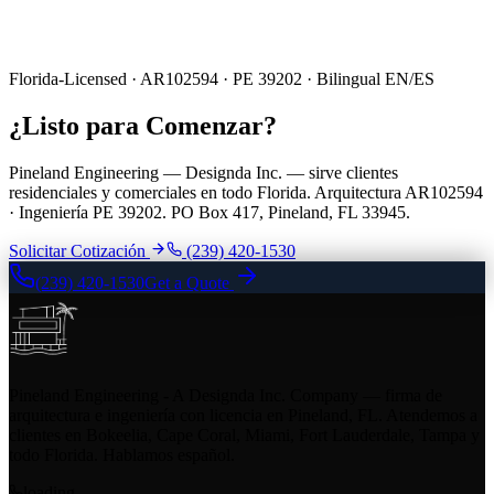
Florida-Licensed · AR102594 · PE 39202 · Bilingual EN/ES
¿Listo para Comenzar?
Pineland Engineering — Designda Inc. — sirve clientes
residenciales y comerciales en todo Florida. Arquitectura AR102594
· Ingeniería PE 39202. PO Box 417, Pineland, FL 33945.
Solicitar Cotización
(239) 420-1530
(239) 420-1530
Get a Quote
Pineland Engineering - A Designda Inc. Company — firma de
arquitectura e ingeniería con licencia en Pineland, FL. Atendemos a
clientes en Bokeelia, Cape Coral, Miami, Fort Lauderdale, Tampa y
todo Florida. Hablamos español.
loading