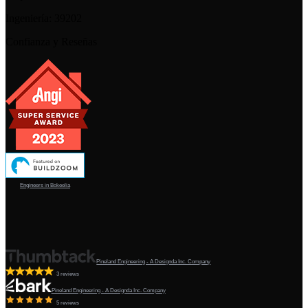
Ingeniería:
39202
Confianza y Reseñas
Engineers in Bokeelia
Pineland Engineering - A Designda Inc. Company
3 reviews
Pineland Engineering - A Designda Inc. Company
5 reviews