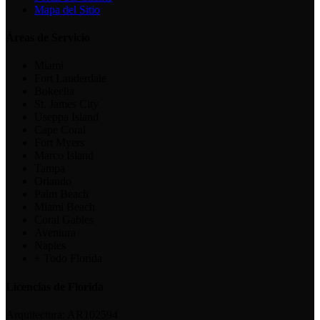
Mapa del Sitio
Áreas de Servicio
Miami
Fort Lauderdale
Bokeelia
St. James City
Useppa Island
Cape Coral
Fort Myers
Marco Island
Tampa
Orlando
Palm Beach
Miami Beach
Coral Gables
Aventura
Naples
+ Todo Florida
Licencias de Florida
Arquitectura:
AR102594