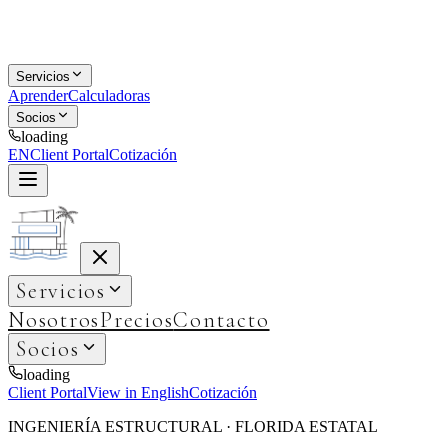
Servicios
Aprender
Calculadoras
Socios
loading
EN
Client Portal
Cotización
Servicios
Nosotros
Precios
Contacto
Socios
loading
Client Portal
View in English
Cotización
INGENIERÍA ESTRUCTURAL · FLORIDA ESTATAL