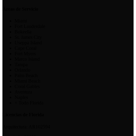
Áreas de Servicio
Miami
Fort Lauderdale
Bokeelia
St. James City
Useppa Island
Cape Coral
Fort Myers
Marco Island
Tampa
Orlando
Palm Beach
Miami Beach
Coral Gables
Aventura
Naples
+ Todo Florida
Licencias de Florida
Arquitectura:
AR102594