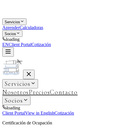
Servicios
Aprender
Calculadoras
Socios
loading
EN
Client Portal
Cotización
Servicios
Nosotros
Precios
Contacto
Socios
loading
Client Portal
View in English
Cotización
Certificación de Ocupación