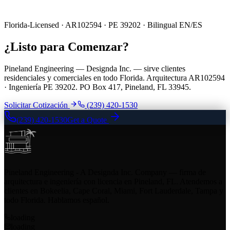
Florida-Licensed · AR102594 · PE 39202 · Bilingual EN/ES
¿Listo para Comenzar?
Pineland Engineering — Designda Inc. — sirve clientes
residenciales y comerciales en todo Florida. Arquitectura AR102594
· Ingeniería PE 39202. PO Box 417, Pineland, FL 33945.
Solicitar Cotización
(239) 420-1530
(239) 420-1530
Get a Quote
Pineland Engineering - A Designda Inc. Company — firma de
arquitectura e ingeniería con licencia en Pineland, FL. Atendemos a
clientes en Bokeelia, Cape Coral, Miami, Fort Lauderdale, Tampa y
todo Florida. Hablamos español.
loading
loading