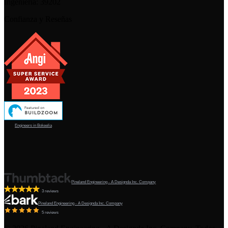
Ingeniería:
39202
Confianza y Reseñas
Engineers in Bokeelia
Pineland Engineering - A Designda Inc. Company
3 reviews
Pineland Engineering - A Designda Inc. Company
5 reviews