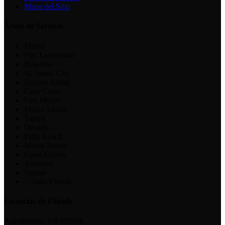
Mapa del Sitio
Áreas de Servicio
Miami
Fort Lauderdale
Bokeelia
St. James City
Useppa Island
Cape Coral
Fort Myers
Marco Island
Tampa
Orlando
Palm Beach
Miami Beach
Coral Gables
Aventura
Naples
+ Todo Florida
Licencias de Florida
Arquitectura:
AR102594