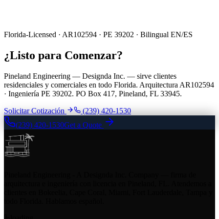
Florida-Licensed · AR102594 · PE 39202 · Bilingual EN/ES
¿Listo para Comenzar?
Pineland Engineering — Designda Inc. — sirve clientes
residenciales y comerciales en todo Florida. Arquitectura AR102594
· Ingeniería PE 39202. PO Box 417, Pineland, FL 33945.
Solicitar Cotización
(239) 420-1530
(239) 420-1530
Get a Quote
Pineland Engineering - A Designda Inc. Company — firma de
arquitectura e ingeniería con licencia en Pineland, FL. Atendemos a
clientes en Bokeelia, Cape Coral, Miami, Fort Lauderdale, Tampa y
todo Florida. Hablamos español.
loading