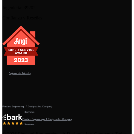
Ingeniería:
39202
Confianza y Reseñas
Engineers in Bokeelia
Pineland Engineering - A Designda Inc. Company
3 reviews
Pineland Engineering - A Designda Inc. Company
5 reviews