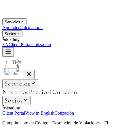
Servicios
Aprender
Calculadoras
Socios
loading
EN
Client Portal
Cotización
Servicios
Nosotros
Precios
Contacto
Socios
loading
Client Portal
View in English
Cotización
Cumplimiento de Código · Resolución de Violaciones · FL