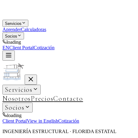
Servicios
Aprender
Calculadoras
Socios
loading
EN
Client Portal
Cotización
Servicios
Nosotros
Precios
Contacto
Socios
loading
Client Portal
View in English
Cotización
INGENIERÍA ESTRUCTURAL · FLORIDA ESTATAL