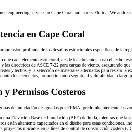
engineering services in Cape Coral and across Florida. We address coa
stencia en Cape Coral
mprensión profunda de los desafíos estructurales específicos de la regi
 que cada elemento estructural, desde los cimientos hasta el techo, est
y las directrices de ASCE 7-22 para cargas de viento, asegurando que 
redes y techos, y la selección de materiales adecuados para resistir la e
contra los elementos, proporcionando seguridad y durabilidad a largo pl
 y Permisos Costeros
en zonas de inundación designadas por FEMA, predominantemente las z
on una Elevación Base de Inundación (BFE) definida, mientras que la z
ros están altamente capacitados en el diseño para estas condiciones, i
ara proyectos ubicados en la línea de control de construcción costera 