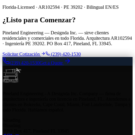
Florida-Licensed · AR102594 · PE 39202 · Bilingual EN/ES
¿Listo para Comenzar?
Pineland Engineering — Designda Inc. — sirve clientes
residenciales y comerciales en todo Florida. Arquitectura AR102594
· Ingeniería PE 39202. PO Box 417, Pineland, FL 33945.
Solicitar Cotización
(239) 420-1530
(239) 420-1530
Get a Quote
Pineland Engineering - A Designda Inc. Company — firma de
arquitectura e ingeniería con licencia en Pineland, FL. Atendemos a
clientes en Bokeelia, Cape Coral, Miami, Fort Lauderdale, Tampa y
todo Florida. Hablamos español.
loading
loading
PO Box 417, Pineland FL 33945