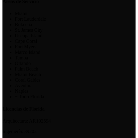
Áreas de Servicio
Miami
Fort Lauderdale
Bokeelia
St. James City
Useppa Island
Cape Coral
Fort Myers
Marco Island
Tampa
Orlando
Palm Beach
Miami Beach
Coral Gables
Aventura
Naples
+ Todo Florida
Licencias de Florida
Arquitectura:
AR102594
Ingeniería:
39202