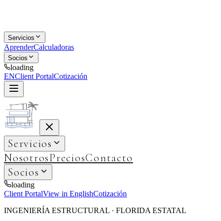
Servicios
Aprender
Calculadoras
Socios
loading
EN
Client Portal
Cotización
Servicios
Nosotros
Precios
Contacto
Socios
loading
Client Portal
View in English
Cotización
INGENIERÍA ESTRUCTURAL · FLORIDA ESTATAL