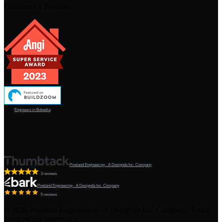
Confianza y Reseñas
Engineers in Bokeelia
Pineland Engineering - A Designda Inc. Company
3 reviews
Pineland Engineering - A Designda Inc. Company
5 reviews
©
2026
Pineland Engineering - A Designda Inc. Company. Todos
los derechos reservados.