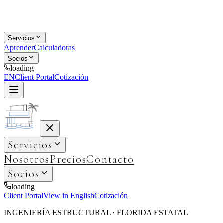
Servicios
Aprender
Calculadoras
Socios
loading
EN
Client Portal
Cotización
Servicios
Nosotros
Precios
Contacto
Socios
loading
Client Portal
View in English
Cotización
INGENIERÍA ESTRUCTURAL · FLORIDA ESTATAL