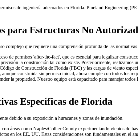
os permisos de ingeniería adecuados en Florida. Pineland Engineering (
os para Estructuras No Autoriza
eso complejo que requiere una comprensión profunda de las normativas l
eso de permisos 'after-the-fact', que es esencial para legalizar constru
recisión la construcción tal como existe. Posteriormente, realizamos un 
l Código de Construcción de Florida (FBC) y las cargas de viento esp
, aunque construida sin permiso inicial, ahora cumple con todos los requ
ender la propiedad. Nuestro equipo está capacitado para manejar todos lo
ivas Específicas de Florida
lmente debido a su exposición a huracanes y zonas de inundación.
ado, con áreas como Naples/Collier County experimentando vientos de h
ctos en los EE. UU. Estas consideraciones son fundamentales en el anál