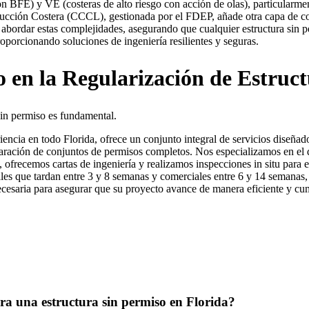
FE) y VE (costeras de alto riesgo con acción de olas), particularmente
trucción Costera (CCCL), gestionada por el FDEP, añade otra capa de co
abordar estas complejidades, asegurando que cualquier estructura sin pe
oporcionando soluciones de ingeniería resilientes y seguras.
 en la Regularización de Estruc
sin permiso es fundamental.
encia en todo Florida, ofrece un conjunto integral de servicios diseñad
eparación de conjuntos de permisos completos. Nos especializamos en el 
, ofrecemos cartas de ingeniería y realizamos inspecciones in situ para 
les que tardan entre 3 y 8 semanas y comerciales entre 6 y 14 semanas
cesaria para asegurar que su proyecto avance de manera eficiente y cump
ara una estructura sin permiso en Florida?