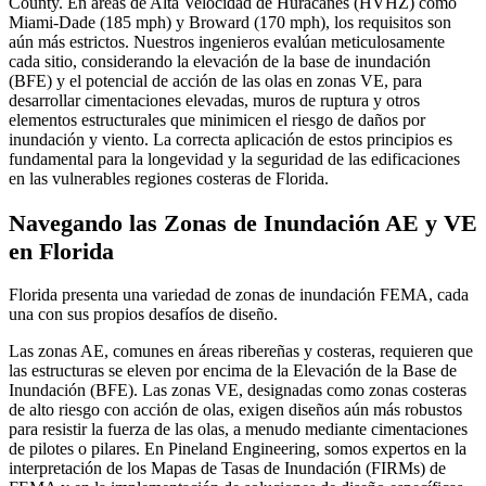
County. En áreas de Alta Velocidad de Huracanes (HVHZ) como
Miami-Dade (185 mph) y Broward (170 mph), los requisitos son
aún más estrictos. Nuestros ingenieros evalúan meticulosamente
cada sitio, considerando la elevación de la base de inundación
(BFE) y el potencial de acción de las olas en zonas VE, para
desarrollar cimentaciones elevadas, muros de ruptura y otros
elementos estructurales que minimicen el riesgo de daños por
inundación y viento. La correcta aplicación de estos principios es
fundamental para la longevidad y la seguridad de las edificaciones
en las vulnerables regiones costeras de Florida.
Navegando las Zonas de Inundación AE y VE
en Florida
Florida presenta una variedad de zonas de inundación FEMA, cada
una con sus propios desafíos de diseño.
Las zonas AE, comunes en áreas ribereñas y costeras, requieren que
las estructuras se eleven por encima de la Elevación de la Base de
Inundación (BFE). Las zonas VE, designadas como zonas costeras
de alto riesgo con acción de olas, exigen diseños aún más robustos
para resistir la fuerza de las olas, a menudo mediante cimentaciones
de pilotes o pilares. En Pineland Engineering, somos expertos en la
interpretación de los Mapas de Tasas de Inundación (FIRMs) de