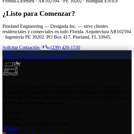
Florida-Licensed · AR102594 · PE 39202 · Bilingual EN/ES
¿Listo para Comenzar?
Pineland Engineering — Designda Inc. — sirve clientes
residenciales y comerciales en todo Florida. Arquitectura AR102594
· Ingeniería PE 39202. PO Box 417, Pineland, FL 33945.
Solicitar Cotización
(239) 420-1530
(239) 420-1530
Get a Quote
Pineland Engineering - A Designda Inc. Company — firma de
arquitectura e ingeniería con licencia en Pineland, FL. Atendemos a
clientes en Bokeelia, Cape Coral, Miami, Fort Lauderdale, Tampa y
todo Florida. Hablamos español.
loading
loading
PO Box 417, Pineland FL 33945