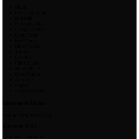
Miami
Fort Lauderdale
Bokeelia
St. James City
Useppa Island
Cape Coral
Fort Myers
Marco Island
Tampa
Orlando
Palm Beach
Miami Beach
Coral Gables
Aventura
Naples
+ Todo Florida
Licencias de Florida
Arquitectura:
AR102594
Ingeniería:
39202
Confianza y Reseñas