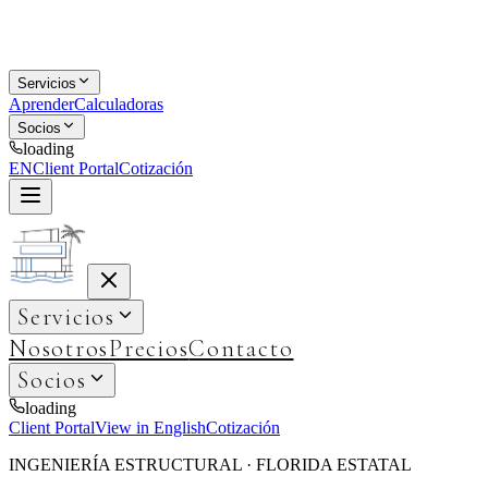
Servicios
Aprender
Calculadoras
Socios
loading
EN
Client Portal
Cotización
Servicios
Nosotros
Precios
Contacto
Socios
loading
Client Portal
View in English
Cotización
INGENIERÍA ESTRUCTURAL · FLORIDA ESTATAL