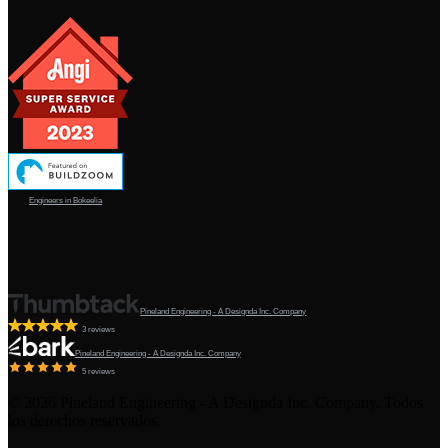
Engineers in Bokeelia
Pineland Engineering - A Designda Inc. Company
3 reviews
Pineland Engineering - A Designda Inc. Company
5 reviews
©
2026
Pineland Engineering - A Designda Inc. Company. Todos
los derechos reservados.