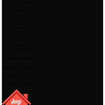
Useppa Island
Cape Coral
Fort Myers
Marco Island
Tampa
Orlando
Palm Beach
Miami Beach
Coral Gables
Aventura
Naples
+ Todo Florida
Licencias de Florida
Arquitectura:
AR102594
Ingeniería:
39202
Confianza y Reseñas