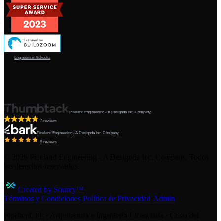
Engineers in Bokeelia
Pineland Engineering - A Designda Inc. Company
3 reviews
Pineland Engineering - A Designda Inc. Company
5 reviews
©
2026
Pineland Engineering - A Designda Inc. Company. Todos
los derechos reservados.
Created by Sourcy™
Términos y Condiciones
·
Política de Privacidad
·
Admin
Pineland, FL · Arquitectura e Ingeniería Licenciada · Costa del