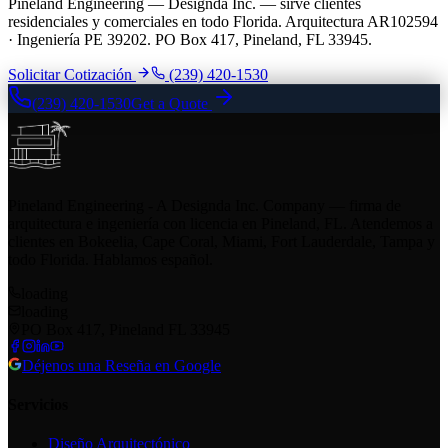
Pineland Engineering — Designda Inc. — sirve clientes
residenciales y comerciales en todo Florida. Arquitectura AR102594
· Ingeniería PE 39202. PO Box 417, Pineland, FL 33945.
Solicitar Cotización
(239) 420-1530
(239) 420-1530
Get a Quote
Pineland Engineering - A Designda Inc. Company — firma de
arquitectura e ingeniería con licencia en Pineland, FL. Atendemos a
clientes en Bokeelia, Cape Coral, Miami, Fort Lauderdale, Tampa y
todo Florida. Hablamos español.
loading
loading
PO Box 417, Pineland FL 33945
Déjenos una Reseña en Google
Servicios
Diseño Arquitectónico