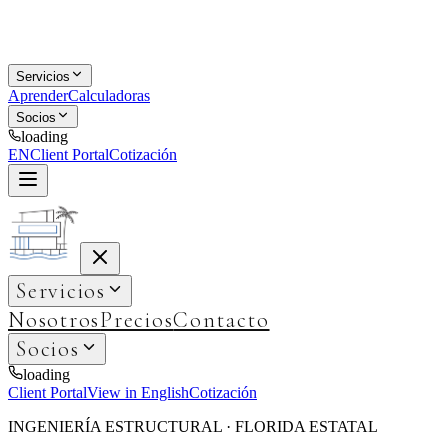
Servicios
Aprender
Calculadoras
Socios
loading
EN
Client Portal
Cotización
Servicios
Nosotros
Precios
Contacto
Socios
loading
Client Portal
View in English
Cotización
INGENIERÍA ESTRUCTURAL · FLORIDA ESTATAL