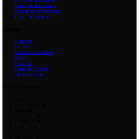
Inspecciones en Sitio
Conjuntos de Permisos
Cartas de Opinión
Empresa
Nosotros
Precios
Nuestros Proyectos
Blog
Contacto
Portal del Cliente
Mapa del Sitio
Áreas de Servicio
Miami
Fort Lauderdale
Bokeelia
St. James City
Useppa Island
Cape Coral
Fort Myers
Marco Island