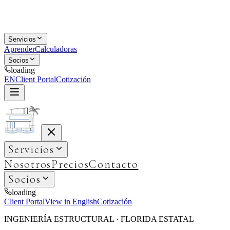
Servicios
Aprender
Calculadoras
Socios
loading
EN
Client Portal
Cotización
Servicios
Nosotros
Precios
Contacto
Socios
loading
Client Portal
View in English
Cotización
INGENIERÍA ESTRUCTURAL · FLORIDA ESTATAL