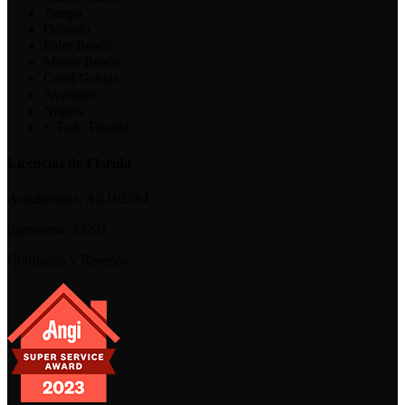
Tampa
Orlando
Palm Beach
Miami Beach
Coral Gables
Aventura
Naples
+ Todo Florida
Licencias de Florida
Arquitectura:
AR102594
Ingeniería:
39202
Confianza y Reseñas