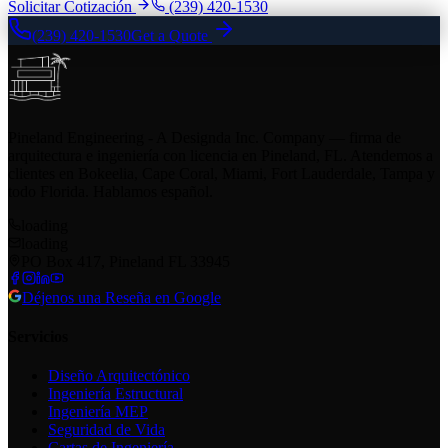
Solicitar Cotización
(239) 420-1530
(239) 420-1530
Get a Quote
Pineland Engineering - A Designda Inc. Company — firma de
arquitectura e ingeniería con licencia en Pineland, FL. Atendemos a
clientes en Bokeelia, Cape Coral, Miami, Fort Lauderdale, Tampa y
todo Florida. Hablamos español.
loading
loading
PO Box 417, Pineland FL 33945
Déjenos una Reseña en Google
Servicios
Diseño Arquitectónico
Ingeniería Estructural
Ingeniería MEP
Seguridad de Vida
Cartas de Ingeniería