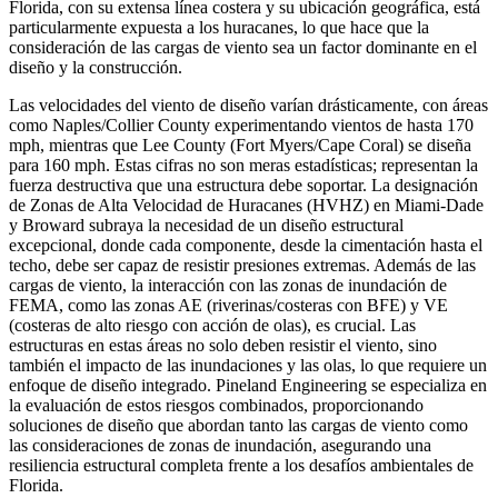
Florida, con su extensa línea costera y su ubicación geográfica, está
particularmente expuesta a los huracanes, lo que hace que la
consideración de las cargas de viento sea un factor dominante en el
diseño y la construcción.
Las velocidades del viento de diseño varían drásticamente, con áreas
como Naples/Collier County experimentando vientos de hasta 170
mph, mientras que Lee County (Fort Myers/Cape Coral) se diseña
para 160 mph. Estas cifras no son meras estadísticas; representan la
fuerza destructiva que una estructura debe soportar. La designación
de Zonas de Alta Velocidad de Huracanes (HVHZ) en Miami-Dade
y Broward subraya la necesidad de un diseño estructural
excepcional, donde cada componente, desde la cimentación hasta el
techo, debe ser capaz de resistir presiones extremas. Además de las
cargas de viento, la interacción con las zonas de inundación de
FEMA, como las zonas AE (riverinas/costeras con BFE) y VE
(costeras de alto riesgo con acción de olas), es crucial. Las
estructuras en estas áreas no solo deben resistir el viento, sino
también el impacto de las inundaciones y las olas, lo que requiere un
enfoque de diseño integrado. Pineland Engineering se especializa en
la evaluación de estos riesgos combinados, proporcionando
soluciones de diseño que abordan tanto las cargas de viento como
las consideraciones de zonas de inundación, asegurando una
resiliencia estructural completa frente a los desafíos ambientales de
Florida.