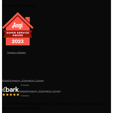
Confianza y Reseñas
Engineers in Bokeelia
Pineland Engineering - A Designda Inc. Company
3 reviews
Pineland Engineering - A Designda Inc. Company
5 reviews
©
2026
Pineland Engineering - A Designda Inc. Company. Todos
los derechos reservados.