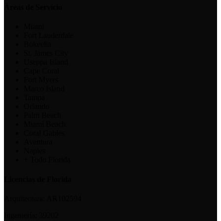
Áreas de Servicio
Miami
Fort Lauderdale
Bokeelia
St. James City
Useppa Island
Cape Coral
Fort Myers
Marco Island
Tampa
Orlando
Palm Beach
Miami Beach
Coral Gables
Aventura
Naples
+ Todo Florida
Licencias de Florida
Arquitectura:
AR102594
Ingeniería:
39202