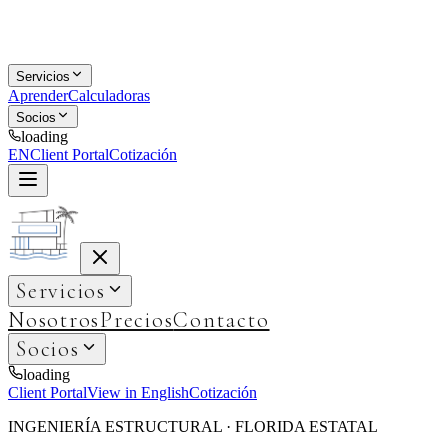
Servicios
Aprender
Calculadoras
Socios
loading
EN
Client Portal
Cotización
Servicios
Nosotros
Precios
Contacto
Socios
loading
Client Portal
View in English
Cotización
INGENIERÍA ESTRUCTURAL · FLORIDA ESTATAL