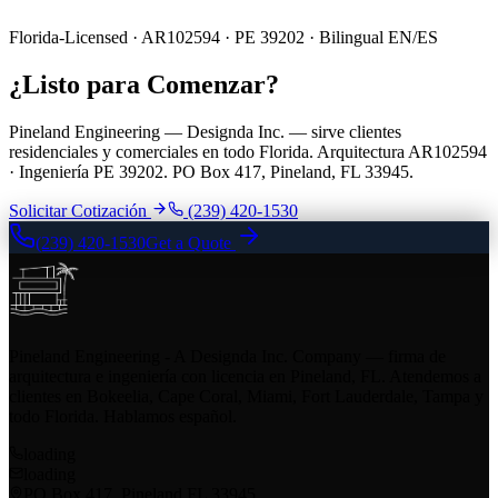
Florida-Licensed · AR102594 · PE 39202 · Bilingual EN/ES
¿Listo para Comenzar?
Pineland Engineering — Designda Inc. — sirve clientes
residenciales y comerciales en todo Florida. Arquitectura AR102594
· Ingeniería PE 39202. PO Box 417, Pineland, FL 33945.
Solicitar Cotización
(239) 420-1530
(239) 420-1530
Get a Quote
Pineland Engineering - A Designda Inc. Company — firma de
arquitectura e ingeniería con licencia en Pineland, FL. Atendemos a
clientes en Bokeelia, Cape Coral, Miami, Fort Lauderdale, Tampa y
todo Florida. Hablamos español.
loading
loading
PO Box 417, Pineland FL 33945