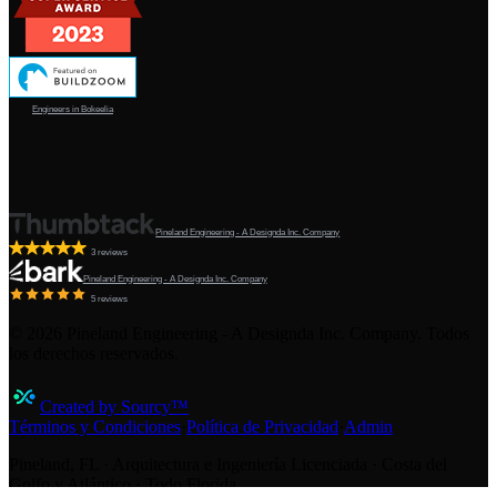
Engineers in Bokeelia
Pineland Engineering - A Designda Inc. Company
3 reviews
Pineland Engineering - A Designda Inc. Company
5 reviews
©
2026
Pineland Engineering - A Designda Inc. Company. Todos
los derechos reservados.
Created by Sourcy™
Términos y Condiciones
·
Política de Privacidad
·
Admin
Pineland, FL · Arquitectura e Ingeniería Licenciada · Costa del
Golfo y Atlántico · Todo Florida