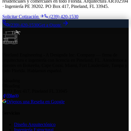
residenciales y comerciales en todo Florida. Arquitectura AR102594
· Ingeniería PE 39202. PO Box 417, Pineland, FL 33945.
Solicitar Cotización
(239) 420-1530
(239) 420-1530
Get a Quote
Pineland Engineering - A Designda Inc. Company — firma de
arquitectura e ingeniería con licencia en Pineland, FL. Atendemos a
clientes en Bokeelia, Cape Coral, Miami, Fort Lauderdale, Tampa y
todo Florida. Hablamos español.
loading
loading
PO Box 417, Pineland FL 33945
Déjenos una Reseña en Google
Servicios
Diseño Arquitectónico
Ingeniería Estructural