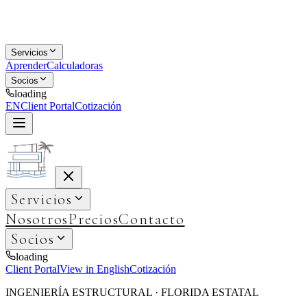
Servicios
Aprender
Calculadoras
Socios
loading
EN
Client Portal
Cotización
Servicios
Nosotros
Precios
Contacto
Socios
loading
Client Portal
View in English
Cotización
INGENIERÍA ESTRUCTURAL · FLORIDA ESTATAL