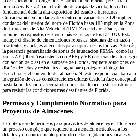
la 8ª Edición del Código de Construcción de Florida (FBC) y la
norma ASCE 7-22 para el cálculo de cargas de viento, lo cual es
fundamental dada la alta exposición del estado a huracanes.
Consideramos velocidades de viento que varían desde 120 mph en
condados del interior del norte de Florida hasta 185 mph en la Zona
de Huracanes de Alta Velocidad (HVHZ) de Miami-Dade, que
impone los requisitos de viento más estrictos de los EE. UU. Esto
incluye el diseño de cimentaciones robustas, sistemas de armazón
resistentes y anclajes adecuados para soportar estas fuerzas. Además,
la presencia generalizada de zonas de inundación FEMA, como las
zonas AE (ribereñas/costeras con BFE) y VE (costeras de alto riesgo
con acción de olas) en el suroeste de Florida, requiere soluciones de
diseño elevadas y resistentes al agua para proteger la integridad
estructural y el contenido del almacén. Nuestra experiencia abarca la
integración de estas consideraciones críticas desde la fase conceptual
hasta la finalización, asegurando que cada almacén esté construido
para resistir las condiciones más desafiantes de Florida.
Permisos y Cumplimiento Normativo para
Proyectos de Almacenes
La obtención de permisos para proyectos de almacenes en Florida es
un proceso complejo que requiere una atención meticulosa a los
detalles y un conocimiento profundo de las regulaciones locales y