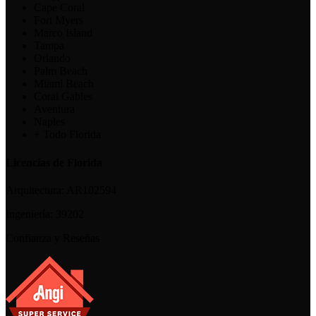
Cape Coral
Fort Myers
Marco Island
Tampa
Orlando
Palm Beach
Miami Beach
Coral Gables
Aventura
Naples
+ Todo Florida
Licencias de Florida
Arquitectura:
AR102594
Ingeniería:
39202
Confianza y Reseñas