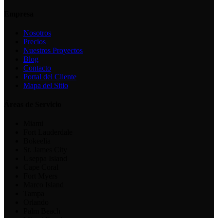
Empresa
Nosotros
Precios
Nuestros Proyectos
Blog
Contacto
Portal del Cliente
Mapa del Sitio
Áreas de Servicio
Miami
Fort Lauderdale
Bokeelia
St. James City
Useppa Island
Cape Coral
Fort Myers
Marco Island
Tampa
Orlando
Palm Beach