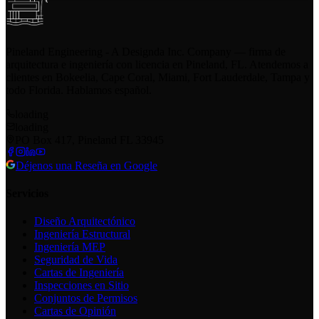
Pineland Engineering - A Designda Inc. Company — firma de
arquitectura e ingeniería con licencia en Pineland, FL. Atendemos a
clientes en Bokeelia, Cape Coral, Miami, Fort Lauderdale, Tampa y
todo Florida. Hablamos español.
loading
loading
PO Box 417, Pineland FL 33945
Déjenos una Reseña en Google
Servicios
Diseño Arquitectónico
Ingeniería Estructural
Ingeniería MEP
Seguridad de Vida
Cartas de Ingeniería
Inspecciones en Sitio
Conjuntos de Permisos
Cartas de Opinión