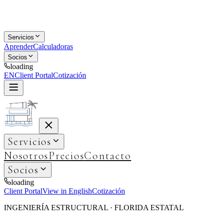
Servicios
Aprender
Calculadoras
Socios
loading
EN
Client Portal
Cotización
Servicios
Nosotros
Precios
Contacto
Socios
loading
Client Portal
View in English
Cotización
INGENIERÍA ESTRUCTURAL · FLORIDA ESTATAL