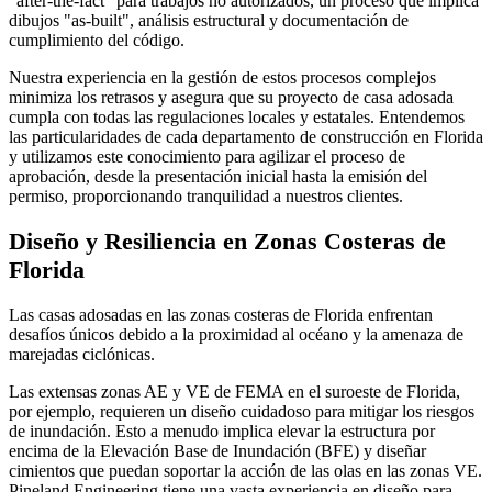
"after-the-fact" para trabajos no autorizados, un proceso que implica
dibujos "as-built", análisis estructural y documentación de
cumplimiento del código.
Nuestra experiencia en la gestión de estos procesos complejos
minimiza los retrasos y asegura que su proyecto de casa adosada
cumpla con todas las regulaciones locales y estatales. Entendemos
las particularidades de cada departamento de construcción en Florida
y utilizamos este conocimiento para agilizar el proceso de
aprobación, desde la presentación inicial hasta la emisión del
permiso, proporcionando tranquilidad a nuestros clientes.
Diseño y Resiliencia en Zonas Costeras de
Florida
Las casas adosadas en las zonas costeras de Florida enfrentan
desafíos únicos debido a la proximidad al océano y la amenaza de
marejadas ciclónicas.
Las extensas zonas AE y VE de FEMA en el suroeste de Florida,
por ejemplo, requieren un diseño cuidadoso para mitigar los riesgos
de inundación. Esto a menudo implica elevar la estructura por
encima de la Elevación Base de Inundación (BFE) y diseñar
cimientos que puedan soportar la acción de las olas en las zonas VE.
Pineland Engineering tiene una vasta experiencia en diseño para