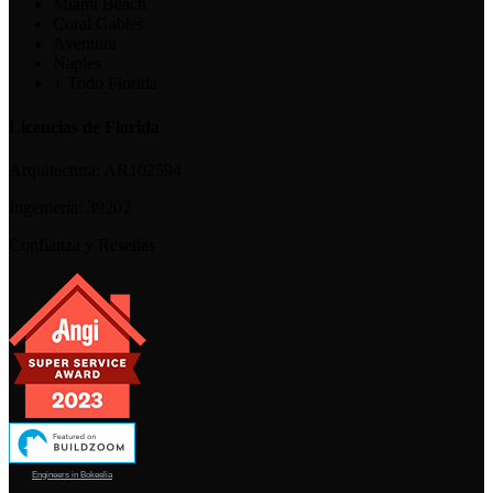
Miami Beach
Coral Gables
Aventura
Naples
+ Todo Florida
Licencias de Florida
Arquitectura:
AR102594
Ingeniería:
39202
Confianza y Reseñas
Engineers in Bokeelia