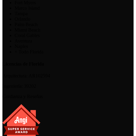
Fort Myers
Marco Island
Tampa
Orlando
Palm Beach
Miami Beach
Coral Gables
Aventura
Naples
+ Todo Florida
Licencias de Florida
Arquitectura:
AR102594
Ingeniería:
39202
Confianza y Reseñas