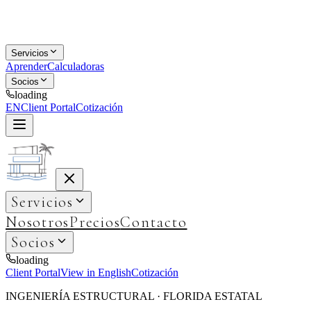
Servicios
Aprender
Calculadoras
Socios
loading
EN
Client Portal
Cotización
Servicios
Nosotros
Precios
Contacto
Socios
loading
Client Portal
View in English
Cotización
INGENIERÍA ESTRUCTURAL · FLORIDA ESTATAL