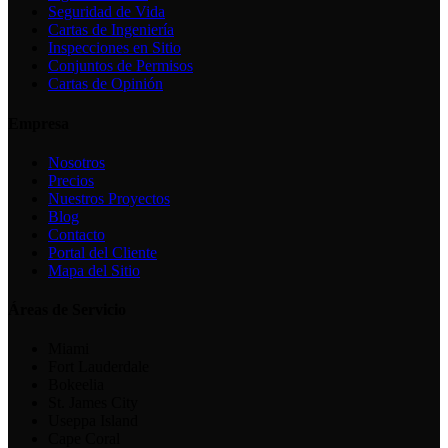
Seguridad de Vida
Cartas de Ingeniería
Inspecciones en Sitio
Conjuntos de Permisos
Cartas de Opinión
Empresa
Nosotros
Precios
Nuestros Proyectos
Blog
Contacto
Portal del Cliente
Mapa del Sitio
Áreas de Servicio
Miami
Fort Lauderdale
Bokeelia
St. James City
Useppa Island
Cape Coral