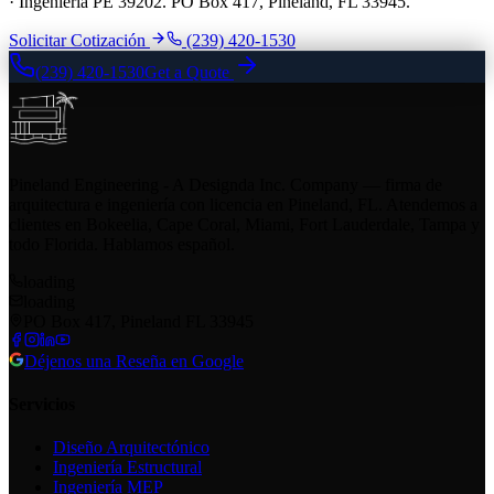
· Ingeniería PE 39202. PO Box 417, Pineland, FL 33945.
Solicitar Cotización
(239) 420-1530
(239) 420-1530
Get a Quote
Pineland Engineering - A Designda Inc. Company — firma de
arquitectura e ingeniería con licencia en Pineland, FL. Atendemos a
clientes en Bokeelia, Cape Coral, Miami, Fort Lauderdale, Tampa y
todo Florida. Hablamos español.
loading
loading
PO Box 417, Pineland FL 33945
Déjenos una Reseña en Google
Servicios
Diseño Arquitectónico
Ingeniería Estructural
Ingeniería MEP