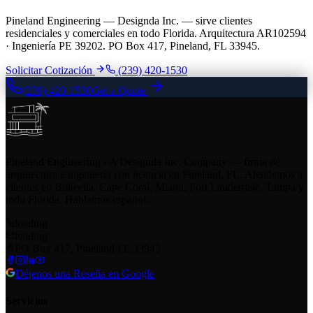
Pineland Engineering — Designda Inc. — sirve clientes
residenciales y comerciales en todo Florida. Arquitectura AR102594
· Ingeniería PE 39202. PO Box 417, Pineland, FL 33945.
Solicitar Cotización
(239) 420-1530
(239) 420-1530
Get a Quote
Pineland Engineering - A Designda Inc. Company — firma de
arquitectura e ingeniería con licencia en Pineland, FL. Atendemos a
clientes en Bokeelia, Cape Coral, Miami, Fort Lauderdale, Tampa y
todo Florida. Hablamos español.
loading
loading
PO Box 417, Pineland FL 33945
Déjenos una Reseña en Google
Servicios