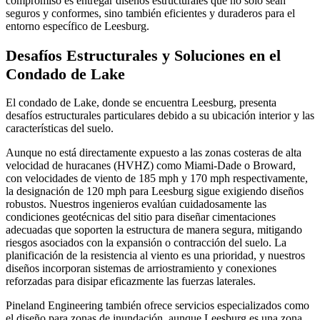
compromiso es entregar diseños estructurales que no solo sean
seguros y conformes, sino también eficientes y duraderos para el
entorno específico de Leesburg.
Desafíos Estructurales y Soluciones en el
Condado de Lake
El condado de Lake, donde se encuentra Leesburg, presenta
desafíos estructurales particulares debido a su ubicación interior y las
características del suelo.
Aunque no está directamente expuesto a las zonas costeras de alta
velocidad de huracanes (HVHZ) como Miami-Dade o Broward,
con velocidades de viento de 185 mph y 170 mph respectivamente,
la designación de 120 mph para Leesburg sigue exigiendo diseños
robustos. Nuestros ingenieros evalúan cuidadosamente las
condiciones geotécnicas del sitio para diseñar cimentaciones
adecuadas que soporten la estructura de manera segura, mitigando
riesgos asociados con la expansión o contracción del suelo. La
planificación de la resistencia al viento es una prioridad, y nuestros
diseños incorporan sistemas de arriostramiento y conexiones
reforzadas para disipar eficazmente las fuerzas laterales.
Pineland Engineering también ofrece servicios especializados como
el diseño para zonas de inundación, aunque Leesburg es una zona