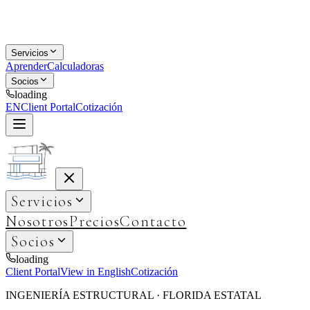
Servicios
Aprender
Calculadoras
Socios
loading
EN
Client Portal
Cotización
Servicios
Nosotros
Precios
Contacto
Socios
loading
Client Portal
View in English
Cotización
INGENIERÍA ESTRUCTURAL · FLORIDA ESTATAL