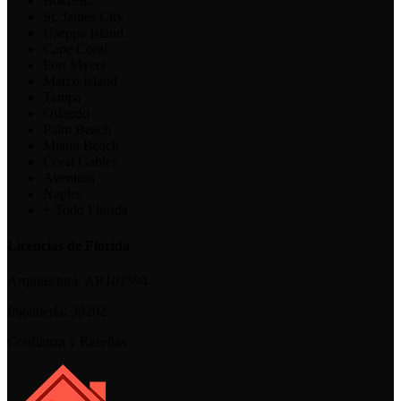
Bokeelia
St. James City
Useppa Island
Cape Coral
Fort Myers
Marco Island
Tampa
Orlando
Palm Beach
Miami Beach
Coral Gables
Aventura
Naples
+ Todo Florida
Licencias de Florida
Arquitectura:
AR102594
Ingeniería:
39202
Confianza y Reseñas