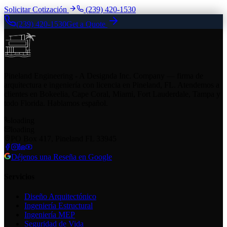
Solicitar Cotización
(239) 420-1530
(239) 420-1530
Get a Quote
Pineland Engineering - A Designda Inc. Company — firma de
arquitectura e ingeniería con licencia en Pineland, FL. Atendemos a
clientes en Bokeelia, Cape Coral, Miami, Fort Lauderdale, Tampa y
todo Florida. Hablamos español.
loading
loading
PO Box 417, Pineland FL 33945
Déjenos una Reseña en Google
Servicios
Diseño Arquitectónico
Ingeniería Estructural
Ingeniería MEP
Seguridad de Vida