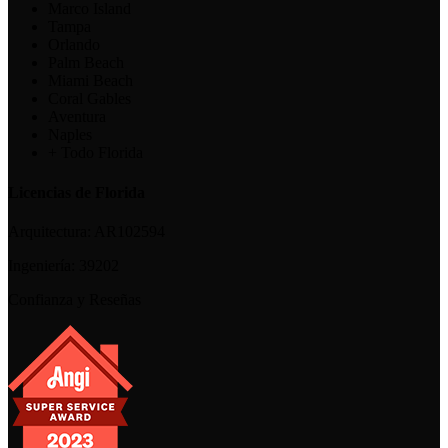
Marco Island
Tampa
Orlando
Palm Beach
Miami Beach
Coral Gables
Aventura
Naples
+ Todo Florida
Licencias de Florida
Arquitectura:
AR102594
Ingeniería:
39202
Confianza y Reseñas