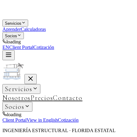
Servicios
Aprender
Calculadoras
Socios
loading
EN
Client Portal
Cotización
Servicios
Nosotros
Precios
Contacto
Socios
loading
Client Portal
View in English
Cotización
INGENIERÍA ESTRUCTURAL · FLORIDA ESTATAL