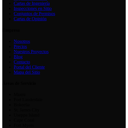
Cartas de Ingeniería
Inspecciones en Sitio
Conjuntos de Permisos
Cartas de Opinión
Empresa
Nosotros
Precios
Nuestros Proyectos
Blog
Contacto
Portal del Cliente
Mapa del Sitio
Áreas de Servicio
Miami
Fort Lauderdale
Bokeelia
St. James City
Useppa Island
Cape Coral
Fort Myers