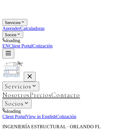
Servicios
Aprender
Calculadoras
Socios
loading
EN
Client Portal
Cotización
Servicios
Nosotros
Precios
Contacto
Socios
loading
Client Portal
View in English
Cotización
INGENIERÍA ESTRUCTURAL · ORLANDO FL