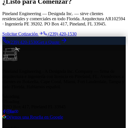
¿Listo para Comenzar?
Pineland Engineering — Designda Inc. — sirve clientes
residenciales y comerciales en todo Florida. Arquitectura AR102594
· Ingeniería PE 39202. PO Box 417, Pineland, FL 33945.
Solicitar Cotización
(239) 420-1530
(239) 420-1530
Get a Quote
Pineland Engineering - A Designda Inc. Company — firma de
arquitectura e ingeniería con licencia en Pineland, FL. Atendemos a
clientes en Bokeelia, Cape Coral, Miami, Fort Lauderdale, Tampa y
todo Florida. Hablamos español.
loading
loading
PO Box 417, Pineland FL 33945
Déjenos una Reseña en Google