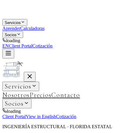
Servicios
Aprender
Calculadoras
Socios
loading
EN
Client Portal
Cotización
Servicios
Nosotros
Precios
Contacto
Socios
loading
Client Portal
View in English
Cotización
INGENIERÍA ESTRUCTURAL · FLORIDA ESTATAL