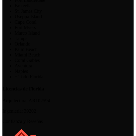
Fort Lauderdale
Bokeelia
St. James City
Useppa Island
Cape Coral
Fort Myers
Marco Island
Tampa
Orlando
Palm Beach
Miami Beach
Coral Gables
Aventura
Naples
+ Todo Florida
Licencias de Florida
Arquitectura:
AR102594
Ingeniería:
39202
Confianza y Reseñas