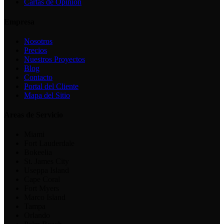
Cartas de Opinión
Empresa
Nosotros
Precios
Nuestros Proyectos
Blog
Contacto
Portal del Cliente
Mapa del Sitio
Áreas de Servicio
Miami
Fort Lauderdale
Bokeelia
St. James City
Useppa Island
Cape Coral
Fort Myers
Marco Island
Tampa
Orlando