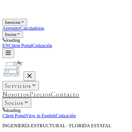
Servicios
Aprender
Calculadoras
Socios
loading
EN
Client Portal
Cotización
Servicios
Nosotros
Precios
Contacto
Socios
loading
Client Portal
View in English
Cotización
INGENIERÍA ESTRUCTURAL · FLORIDA ESTATAL