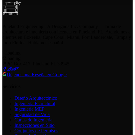
Pineland Engineering - A Designda Inc. Company — firma de
arquitectura e ingeniería con licencia en Pineland, FL. Atendemos a
clientes en Bokeelia, Cape Coral, Miami, Fort Lauderdale, Tampa y
todo Florida. Hablamos español.
loading
loading
PO Box 417, Pineland FL 33945
Déjenos una Reseña en Google
Servicios
Diseño Arquitectónico
Ingeniería Estructural
Ingeniería MEP
Seguridad de Vida
Cartas de Ingeniería
Inspecciones en Sitio
Conjuntos de Permisos