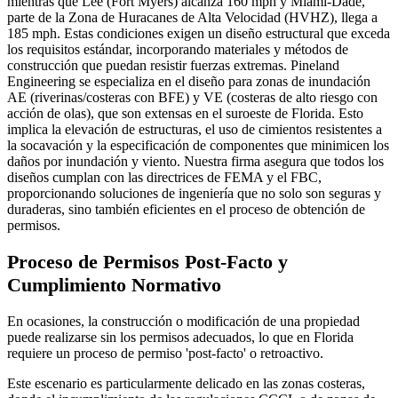
mientras que Lee (Fort Myers) alcanza 160 mph y Miami-Dade,
parte de la Zona de Huracanes de Alta Velocidad (HVHZ), llega a
185 mph. Estas condiciones exigen un diseño estructural que exceda
los requisitos estándar, incorporando materiales y métodos de
construcción que puedan resistir fuerzas extremas. Pineland
Engineering se especializa en el diseño para zonas de inundación
AE (riverinas/costeras con BFE) y VE (costeras de alto riesgo con
acción de olas), que son extensas en el suroeste de Florida. Esto
implica la elevación de estructuras, el uso de cimientos resistentes a
la socavación y la especificación de componentes que minimicen los
daños por inundación y viento. Nuestra firma asegura que todos los
diseños cumplan con las directrices de FEMA y el FBC,
proporcionando soluciones de ingeniería que no solo son seguras y
duraderas, sino también eficientes en el proceso de obtención de
permisos.
Proceso de Permisos Post-Facto y
Cumplimiento Normativo
En ocasiones, la construcción o modificación de una propiedad
puede realizarse sin los permisos adecuados, lo que en Florida
requiere un proceso de permiso 'post-facto' o retroactivo.
Este escenario es particularmente delicado en las zonas costeras,