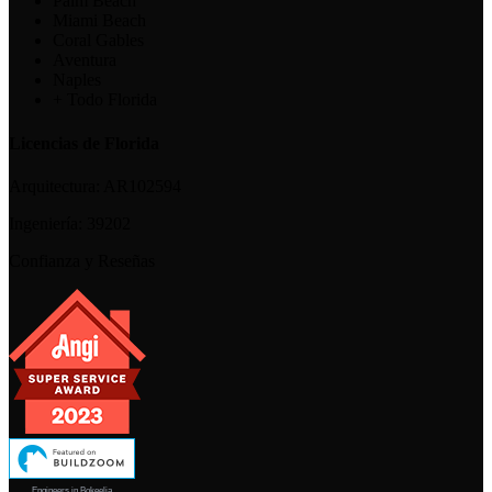
Palm Beach
Miami Beach
Coral Gables
Aventura
Naples
+ Todo Florida
Licencias de Florida
Arquitectura:
AR102594
Ingeniería:
39202
Confianza y Reseñas
Engineers in Bokeelia