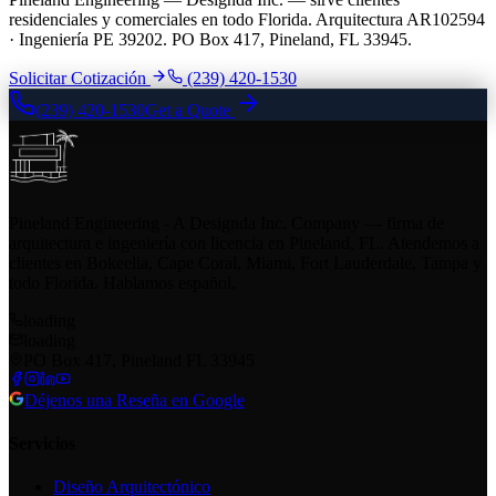
residenciales y comerciales en todo Florida. Arquitectura AR102594
· Ingeniería PE 39202. PO Box 417, Pineland, FL 33945.
Solicitar Cotización
(239) 420-1530
(239) 420-1530
Get a Quote
Pineland Engineering - A Designda Inc. Company — firma de
arquitectura e ingeniería con licencia en Pineland, FL. Atendemos a
clientes en Bokeelia, Cape Coral, Miami, Fort Lauderdale, Tampa y
todo Florida. Hablamos español.
loading
loading
PO Box 417, Pineland FL 33945
Déjenos una Reseña en Google
Servicios
Diseño Arquitectónico