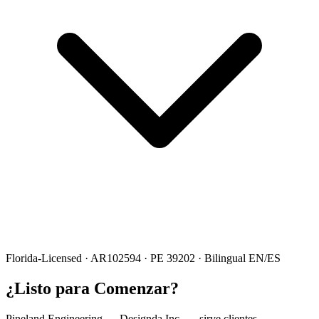
Florida-Licensed · AR102594 · PE 39202 · Bilingual EN/ES
¿Listo para Comenzar?
Pineland Engineering — Designda Inc. — sirve clientes