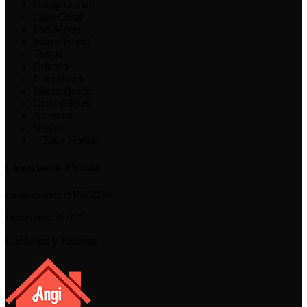
Useppa Island
Cape Coral
Fort Myers
Marco Island
Tampa
Orlando
Palm Beach
Miami Beach
Coral Gables
Aventura
Naples
+ Todo Florida
Licencias de Florida
Arquitectura:
AR102594
Ingeniería:
39202
Confianza y Reseñas