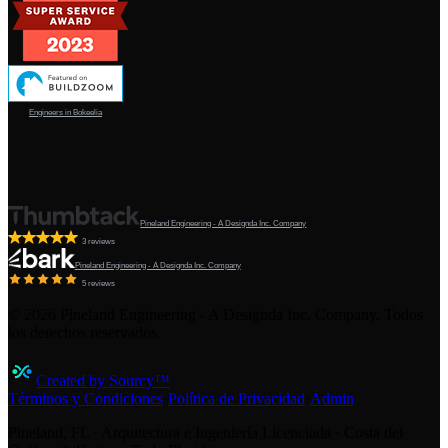
Engineers in Bokeelia
Pineland Engineering - A Designda Inc. Company
3 reviews
Pineland Engineering - A Designda Inc. Company
5 reviews
©
2026
Pineland Engineering - A Designda Inc. Company. Todos
los derechos reservados.
Created by Sourcy™
Términos y Condiciones
·
Política de Privacidad
·
Admin
Pineland, FL · Arquitectura e Ingeniería Licenciada · Costa del