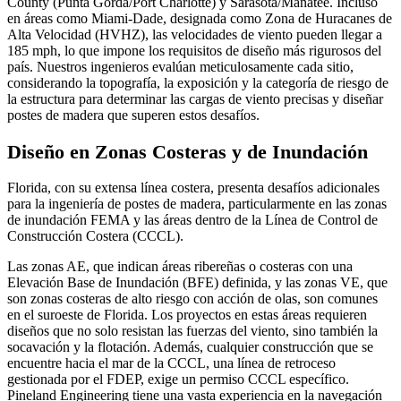
County (Punta Gorda/Port Charlotte) y Sarasota/Manatee. Incluso
en áreas como Miami-Dade, designada como Zona de Huracanes de
Alta Velocidad (HVHZ), las velocidades de viento pueden llegar a
185 mph, lo que impone los requisitos de diseño más rigurosos del
país. Nuestros ingenieros evalúan meticulosamente cada sitio,
considerando la topografía, la exposición y la categoría de riesgo de
la estructura para determinar las cargas de viento precisas y diseñar
postes de madera que superen estos desafíos.
Diseño en Zonas Costeras y de Inundación
Florida, con su extensa línea costera, presenta desafíos adicionales
para la ingeniería de postes de madera, particularmente en las zonas
de inundación FEMA y las áreas dentro de la Línea de Control de
Construcción Costera (CCCL).
Las zonas AE, que indican áreas ribereñas o costeras con una
Elevación Base de Inundación (BFE) definida, y las zonas VE, que
son zonas costeras de alto riesgo con acción de olas, son comunes
en el suroeste de Florida. Los proyectos en estas áreas requieren
diseños que no solo resistan las fuerzas del viento, sino también la
socavación y la flotación. Además, cualquier construcción que se
encuentre hacia el mar de la CCCL, una línea de retroceso
gestionada por el FDEP, exige un permiso CCCL específico.
Pineland Engineering tiene una vasta experiencia en la navegación