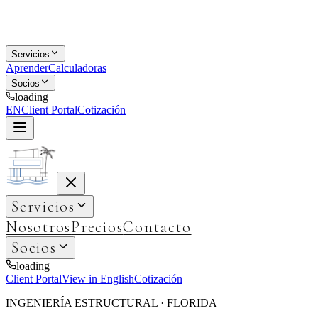
Servicios
Aprender
Calculadoras
Socios
loading
EN
Client Portal
Cotización
Servicios
Nosotros
Precios
Contacto
Socios
loading
Client Portal
View in English
Cotización
INGENIERÍA ESTRUCTURAL · FLORIDA