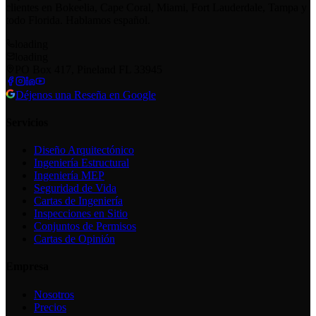
clientes en Bokeelia, Cape Coral, Miami, Fort Lauderdale, Tampa y
todo Florida. Hablamos español.
loading
loading
PO Box 417, Pineland FL 33945
Déjenos una Reseña en Google
Servicios
Diseño Arquitectónico
Ingeniería Estructural
Ingeniería MEP
Seguridad de Vida
Cartas de Ingeniería
Inspecciones en Sitio
Conjuntos de Permisos
Cartas de Opinión
Empresa
Nosotros
Precios