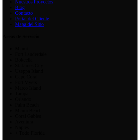
Nuestros Proyectos
Blog
Contacto
Portal del Cliente
Mapa del Sitio
Áreas de Servicio
Miami
Fort Lauderdale
Bokeelia
St. James City
Useppa Island
Cape Coral
Fort Myers
Marco Island
Tampa
Orlando
Palm Beach
Miami Beach
Coral Gables
Aventura
Naples
+ Todo Florida