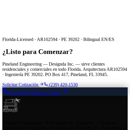
Florida-Licensed · AR102594 · PE 39202 · Bilingual EN/ES
¿Listo para Comenzar?
Pineland Engineering — Designda Inc. — sirve clientes
residenciales y comerciales en todo Florida. Arquitectura AR102594
· Ingeniería PE 39202. PO Box 417, Pineland, FL 33945.
Solicitar Cotización
(239) 420-1530
(239) 420-1530
Get a Quote
Pineland Engineering - A Designda Inc. Company — firma de
arquitectura e ingeniería con licencia en Pineland, FL. Atendemos a