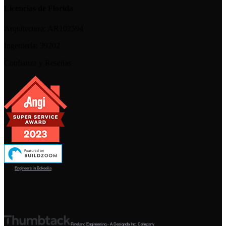
Licencias de Florida
Arquitectura:
AR102594
Ingeniería:
39202
Confianza y Reseñas
Engineers in Bokeelia
Pineland Engineering - A Designda Inc. Company