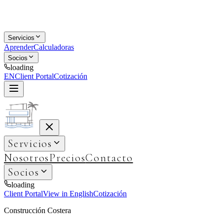
Servicios
Aprender
Calculadoras
Socios
loading
EN
Client Portal
Cotización
Servicios
Nosotros
Precios
Contacto
Socios
loading
Client Portal
View in English
Cotización
Construcción Costera