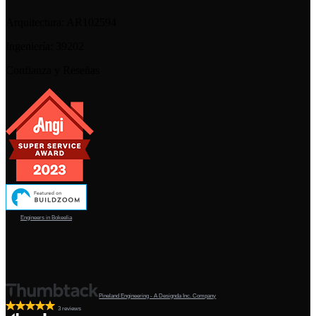
Arquitectura:
AR102594
Ingeniería:
39202
Confianza y Reseñas
Engineers in Bokeelia
Pineland Engineering - A Designda Inc. Company
3 reviews