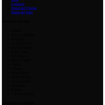
Contacto
Portal del Cliente
Mapa del Sitio
Áreas de Servicio
Miami
Fort Lauderdale
Bokeelia
St. James City
Useppa Island
Cape Coral
Fort Myers
Marco Island
Tampa
Orlando
Palm Beach
Miami Beach
Coral Gables
Aventura
Naples
+ Todo Florida
Licencias de Florida