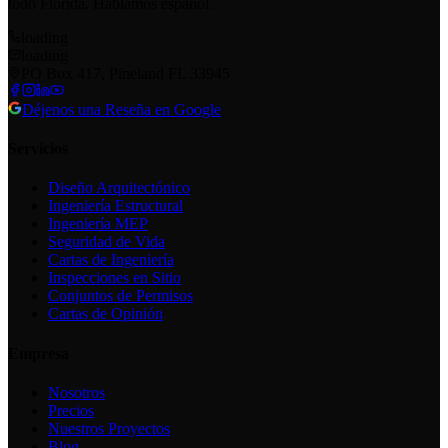
todo Florida. Hablamos español.
loading
loading
PO Box 417, Pineland FL 33945
Déjenos una Reseña en Google
Servicios
Diseño Arquitectónico
Ingeniería Estructural
Ingeniería MEP
Seguridad de Vida
Cartas de Ingeniería
Inspecciones en Sitio
Conjuntos de Permisos
Cartas de Opinión
Empresa
Nosotros
Precios
Nuestros Proyectos
Blog