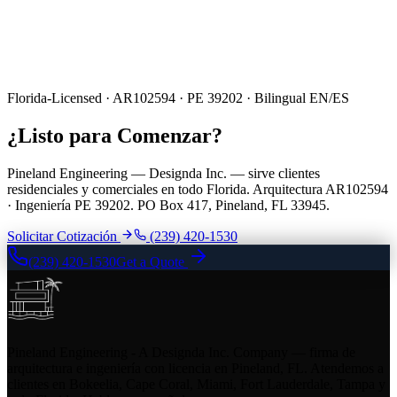
Florida-Licensed · AR102594 · PE 39202 · Bilingual EN/ES
¿Listo para Comenzar?
Pineland Engineering — Designda Inc. — sirve clientes
residenciales y comerciales en todo Florida. Arquitectura AR102594
· Ingeniería PE 39202. PO Box 417, Pineland, FL 33945.
Solicitar Cotización
(239) 420-1530
(239) 420-1530
Get a Quote
Pineland Engineering - A Designda Inc. Company — firma de
arquitectura e ingeniería con licencia en Pineland, FL. Atendemos a
clientes en Bokeelia, Cape Coral, Miami, Fort Lauderdale, Tampa y