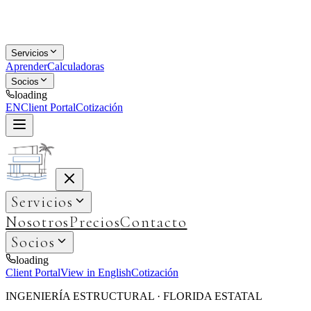
Servicios
Aprender
Calculadoras
Socios
loading
EN
Client Portal
Cotización
Servicios
Nosotros
Precios
Contacto
Socios
loading
Client Portal
View in English
Cotización
INGENIERÍA ESTRUCTURAL · FLORIDA ESTATAL