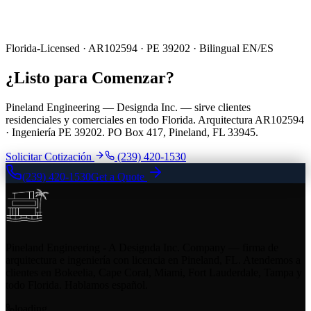
Florida-Licensed · AR102594 · PE 39202 · Bilingual EN/ES
¿Listo para Comenzar?
Pineland Engineering — Designda Inc. — sirve clientes
residenciales y comerciales en todo Florida. Arquitectura AR102594
· Ingeniería PE 39202. PO Box 417, Pineland, FL 33945.
Solicitar Cotización
(239) 420-1530
(239) 420-1530
Get a Quote
Pineland Engineering - A Designda Inc. Company — firma de
arquitectura e ingeniería con licencia en Pineland, FL. Atendemos a
clientes en Bokeelia, Cape Coral, Miami, Fort Lauderdale, Tampa y
todo Florida. Hablamos español.
loading