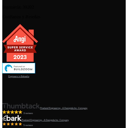
Ingeniería:
39202
Confianza y Reseñas
Engineers in Bokeelia
Pineland Engineering - A Designda Inc. Company
3 reviews
Pineland Engineering - A Designda Inc. Company
5 reviews