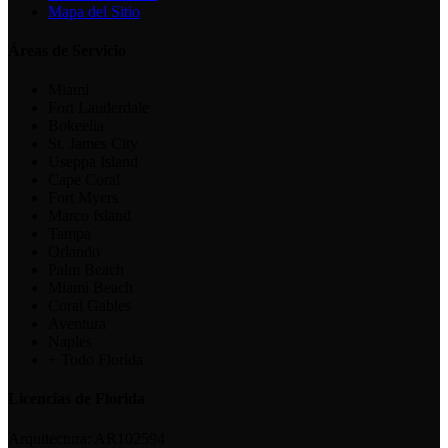
Mapa del Sitio
Áreas de Servicio
Miami
Fort Lauderdale
Bokeelia
St. James City
Useppa Island
Cape Coral
Fort Myers
Marco Island
Tampa
Orlando
Palm Beach
Miami Beach
Coral Gables
Aventura
Naples
+ Todo Florida
Licencias de Florida
Arquitectura:
AR102594