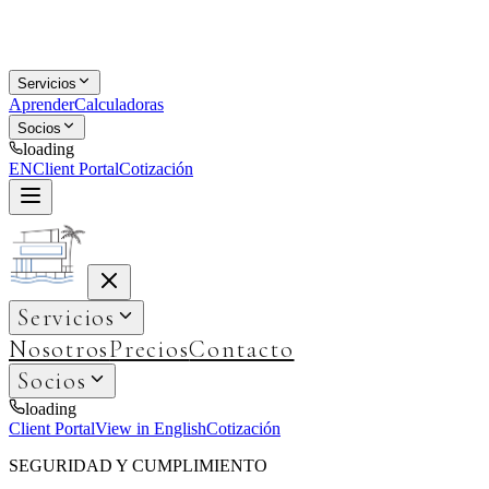
Servicios
Aprender
Calculadoras
Socios
loading
EN
Client Portal
Cotización
Servicios
Nosotros
Precios
Contacto
Socios
loading
Client Portal
View in English
Cotización
SEGURIDAD Y CUMPLIMIENTO