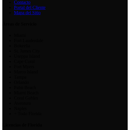
Contacto
Portal del Cliente
Mapa del Sitio
Áreas de Servicio
Miami
Fort Lauderdale
Bokeelia
St. James City
Useppa Island
Cape Coral
Fort Myers
Marco Island
Tampa
Orlando
Palm Beach
Miami Beach
Coral Gables
Aventura
Naples
+ Todo Florida
Licencias de Florida