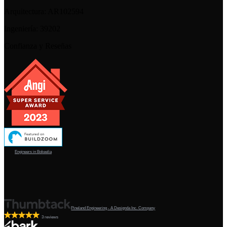
Arquitectura:
AR102594
Ingeniería:
39202
Confianza y Reseñas
Engineers in Bokeelia
Pineland Engineering - A Designda Inc. Company
3 reviews