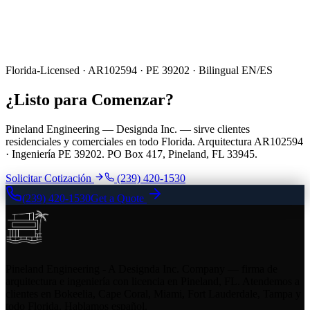
Florida-Licensed · AR102594 · PE 39202 · Bilingual EN/ES
¿Listo para Comenzar?
Pineland Engineering — Designda Inc. — sirve clientes
residenciales y comerciales en todo Florida. Arquitectura AR102594
· Ingeniería PE 39202. PO Box 417, Pineland, FL 33945.
Solicitar Cotización
(239) 420-1530
(239) 420-1530
Get a Quote
Pineland Engineering - A Designda Inc. Company — firma de
arquitectura e ingeniería con licencia en Pineland, FL. Atendemos a
clientes en Bokeelia, Cape Coral, Miami, Fort Lauderdale, Tampa y
todo Florida. Hablamos español.