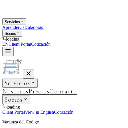
Servicios
Aprender
Calculadoras
Socios
loading
EN
Client Portal
Cotización
Servicios
Nosotros
Precios
Contacto
Socios
loading
Client Portal
View in English
Cotización
Varianza del Código