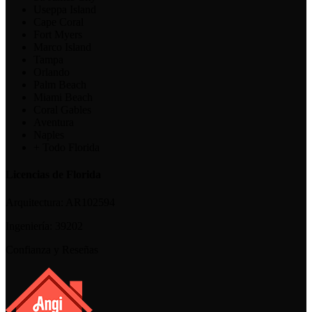
Useppa Island
Cape Coral
Fort Myers
Marco Island
Tampa
Orlando
Palm Beach
Miami Beach
Coral Gables
Aventura
Naples
+ Todo Florida
Licencias de Florida
Arquitectura:
AR102594
Ingeniería:
39202
Confianza y Reseñas