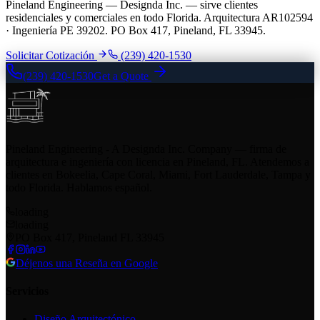
Pineland Engineering — Designda Inc. — sirve clientes
residenciales y comerciales en todo Florida. Arquitectura AR102594
· Ingeniería PE 39202. PO Box 417, Pineland, FL 33945.
Solicitar Cotización
(239) 420-1530
(239) 420-1530
Get a Quote
Pineland Engineering - A Designda Inc. Company — firma de
arquitectura e ingeniería con licencia en Pineland, FL. Atendemos a
clientes en Bokeelia, Cape Coral, Miami, Fort Lauderdale, Tampa y
todo Florida. Hablamos español.
loading
loading
PO Box 417, Pineland FL 33945
Déjenos una Reseña en Google
Servicios
Diseño Arquitectónico