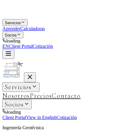
Servicios
Aprender
Calculadoras
Socios
loading
EN
Client Portal
Cotización
Servicios
Nosotros
Precios
Contacto
Socios
loading
Client Portal
View in English
Cotización
Ingeniería Geotécnica