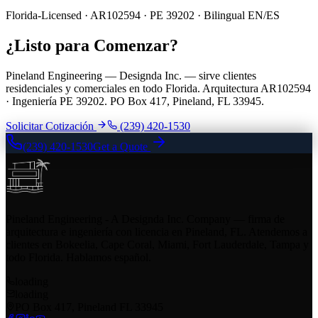
Florida-Licensed · AR102594 · PE 39202 · Bilingual EN/ES
¿Listo para Comenzar?
Pineland Engineering — Designda Inc. — sirve clientes
residenciales y comerciales en todo Florida. Arquitectura AR102594
· Ingeniería PE 39202. PO Box 417, Pineland, FL 33945.
Solicitar Cotización
(239) 420-1530
(239) 420-1530
Get a Quote
Pineland Engineering - A Designda Inc. Company — firma de
arquitectura e ingeniería con licencia en Pineland, FL. Atendemos a
clientes en Bokeelia, Cape Coral, Miami, Fort Lauderdale, Tampa y
todo Florida. Hablamos español.
loading
loading
PO Box 417, Pineland FL 33945