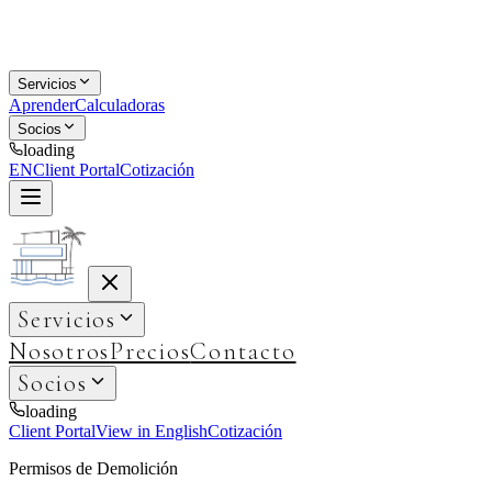
Servicios
Aprender
Calculadoras
Socios
loading
EN
Client Portal
Cotización
Servicios
Nosotros
Precios
Contacto
Socios
loading
Client Portal
View in English
Cotización
Permisos de Demolición