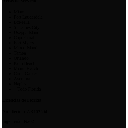
Áreas de Servicio
Miami
Fort Lauderdale
Bokeelia
St. James City
Useppa Island
Cape Coral
Fort Myers
Marco Island
Tampa
Orlando
Palm Beach
Miami Beach
Coral Gables
Aventura
Naples
+ Todo Florida
Licencias de Florida
Arquitectura:
AR102594
Ingeniería:
39202