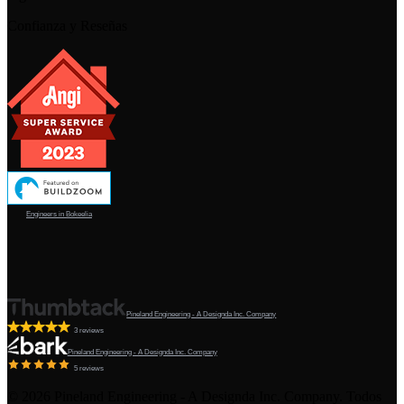
Confianza y Reseñas
Engineers in Bokeelia
Pineland Engineering - A Designda Inc. Company
3 reviews
Pineland Engineering - A Designda Inc. Company
5 reviews
©
2026
Pineland Engineering - A Designda Inc. Company. Todos