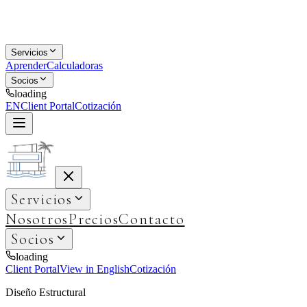
Servicios
Aprender
Calculadoras
Socios
loading
EN
Client Portal
Cotización
Servicios
Nosotros
Precios
Contacto
Socios
loading
Client Portal
View in English
Cotización
Diseño Estructural