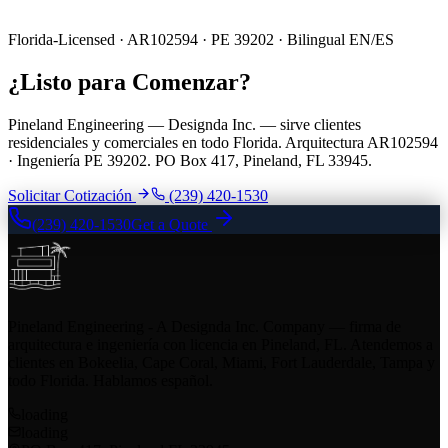
Florida-Licensed · AR102594 · PE 39202 · Bilingual EN/ES
¿Listo para Comenzar?
Pineland Engineering — Designda Inc. — sirve clientes
residenciales y comerciales en todo Florida. Arquitectura AR102594
· Ingeniería PE 39202. PO Box 417, Pineland, FL 33945.
Solicitar Cotización
(239) 420-1530
(239) 420-1530
Get a Quote
Pineland Engineering - A Designda Inc. Company — firma de
arquitectura e ingeniería con licencia en Pineland, FL. Atendemos a
clientes en Bokeelia, Cape Coral, Miami, Fort Lauderdale, Tampa y
todo Florida. Hablamos español.
loading
loading