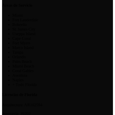
Áreas de Servicio
Miami
Fort Lauderdale
Bokeelia
St. James City
Useppa Island
Cape Coral
Fort Myers
Marco Island
Tampa
Orlando
Palm Beach
Miami Beach
Coral Gables
Aventura
Naples
+ Todo Florida
Licencias de Florida
Arquitectura:
AR102594
Ingeniería:
39202