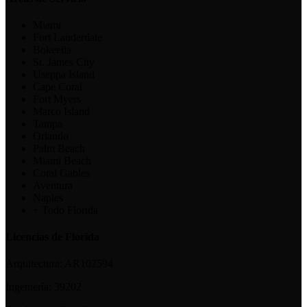
Miami
Fort Lauderdale
Bokeelia
St. James City
Useppa Island
Cape Coral
Fort Myers
Marco Island
Tampa
Orlando
Palm Beach
Miami Beach
Coral Gables
Aventura
Naples
+ Todo Florida
Licencias de Florida
Arquitectura:
AR102594
Ingeniería:
39202