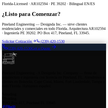
Florida-Licensed · AR102594 · PE 39202 · Bilingual EN/ES
¿Listo para Comenzar?
Pineland Engineering — Designda Inc. — sirve clientes
residenciales y comerciales en todo Florida. Arquitectura AR102594
· Ingeniería PE 39202. PO Box 417, Pineland, FL 33945.
Solicitar Cotización
(239) 420-1530
(239) 420-1530
Get a Quote
Pineland Engineering - A Designda Inc. Company — firma de
arquitectura e ingeniería con licencia en Pineland, FL. Atendemos a
clientes en Bokeelia, Cape Coral, Miami, Fort Lauderdale, Tampa y
todo Florida. Hablamos español.
loading
loading
PO Box 417, Pineland FL 33945