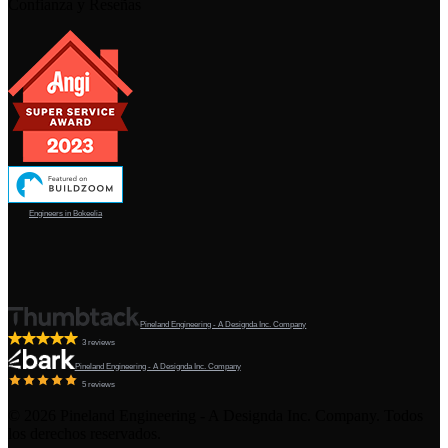
Confianza y Reseñas
Engineers in Bokeelia
Pineland Engineering - A Designda Inc. Company
3 reviews
Pineland Engineering - A Designda Inc. Company
5 reviews
©
2026
Pineland Engineering - A Designda Inc. Company. Todos
los derechos reservados.