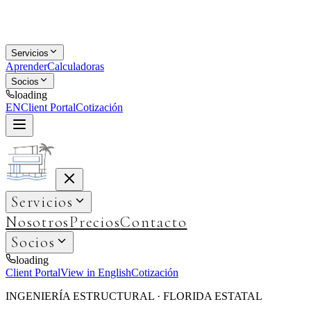
Servicios
Aprender
Calculadoras
Socios
loading
EN
Client Portal
Cotización
Servicios
Nosotros
Precios
Contacto
Socios
loading
Client Portal
View in English
Cotización
INGENIERÍA ESTRUCTURAL · FLORIDA ESTATAL