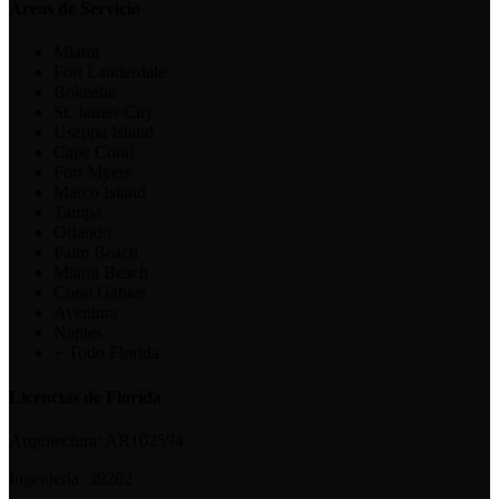
Áreas de Servicio
Miami
Fort Lauderdale
Bokeelia
St. James City
Useppa Island
Cape Coral
Fort Myers
Marco Island
Tampa
Orlando
Palm Beach
Miami Beach
Coral Gables
Aventura
Naples
+ Todo Florida
Licencias de Florida
Arquitectura:
AR102594
Ingeniería:
39202