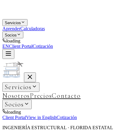
Servicios
Aprender
Calculadoras
Socios
loading
EN
Client Portal
Cotización
Servicios
Nosotros
Precios
Contacto
Socios
loading
Client Portal
View in English
Cotización
INGENIERÍA ESTRUCTURAL · FLORIDA ESTATAL