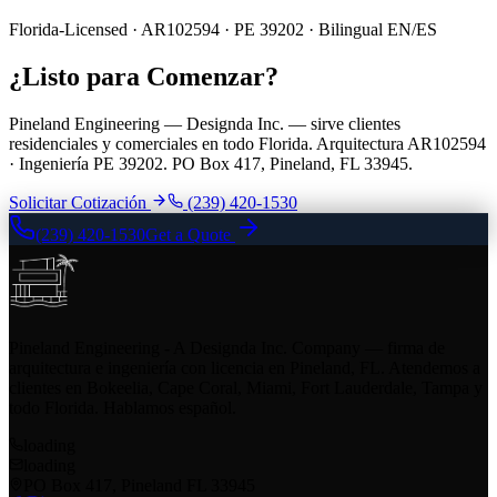
Florida-Licensed · AR102594 · PE 39202 · Bilingual EN/ES
¿Listo para Comenzar?
Pineland Engineering — Designda Inc. — sirve clientes
residenciales y comerciales en todo Florida. Arquitectura AR102594
· Ingeniería PE 39202. PO Box 417, Pineland, FL 33945.
Solicitar Cotización
(239) 420-1530
(239) 420-1530
Get a Quote
Pineland Engineering - A Designda Inc. Company — firma de
arquitectura e ingeniería con licencia en Pineland, FL. Atendemos a
clientes en Bokeelia, Cape Coral, Miami, Fort Lauderdale, Tampa y
todo Florida. Hablamos español.
loading
loading
PO Box 417, Pineland FL 33945