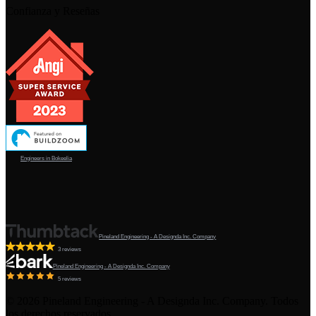
Confianza y Reseñas
Engineers in Bokeelia
Pineland Engineering - A Designda Inc. Company
3 reviews
Pineland Engineering - A Designda Inc. Company
5 reviews
©
2026
Pineland Engineering - A Designda Inc. Company. Todos
los derechos reservados.