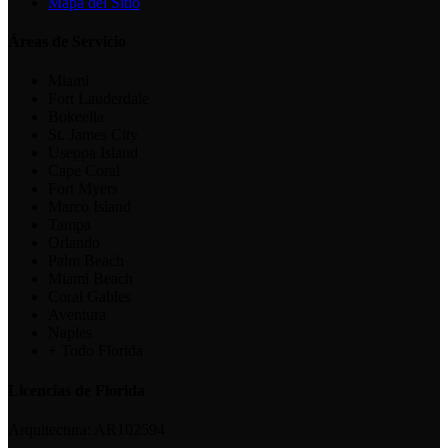
Mapa del Sitio
Áreas de Servicio
Miami
Fort Lauderdale
Bokeelia
St. James City
Useppa Island
Cape Coral
Fort Myers
Marco Island
Tampa
Orlando
Palm Beach
Miami Beach
Coral Gables
Aventura
Naples
+ Todo Florida
Licencias de Florida
Arquitectura:
AR102594