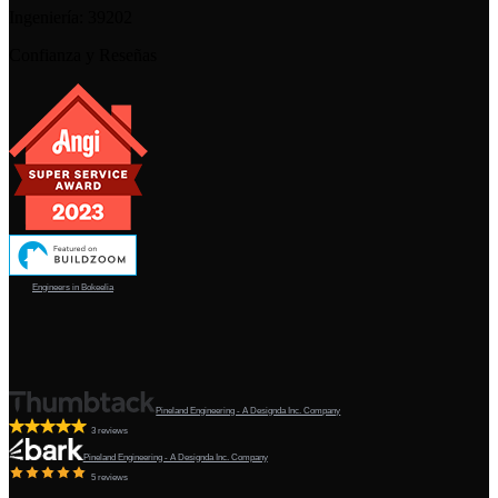
Ingeniería:
39202
Confianza y Reseñas
Engineers in Bokeelia
Pineland Engineering - A Designda Inc. Company
3 reviews
Pineland Engineering - A Designda Inc. Company
5 reviews