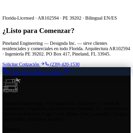
Florida-Licensed · AR102594 · PE 39202 · Bilingual EN/ES
¿Listo para Comenzar?
Pineland Engineering — Designda Inc. — sirve clientes
residenciales y comerciales en todo Florida. Arquitectura AR102594
· Ingeniería PE 39202. PO Box 417, Pineland, FL 33945.
Solicitar Cotización
(239) 420-1530
(239) 420-1530
Get a Quote
Pineland Engineering - A Designda Inc. Company — firma de
arquitectura e ingeniería con licencia en Pineland, FL. Atendemos a
clientes en Bokeelia, Cape Coral, Miami, Fort Lauderdale, Tampa y
todo Florida. Hablamos español.
loading