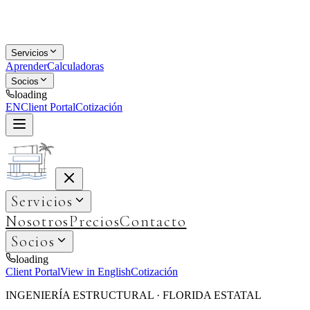
Servicios
Aprender
Calculadoras
Socios
loading
EN
Client Portal
Cotización
Servicios
Nosotros
Precios
Contacto
Socios
loading
Client Portal
View in English
Cotización
INGENIERÍA ESTRUCTURAL · FLORIDA ESTATAL