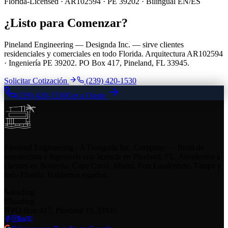
Florida-Licensed · AR102594 · PE 39202 · Bilingual EN/ES
¿Listo para Comenzar?
Pineland Engineering — Designda Inc. — sirve clientes
residenciales y comerciales en todo Florida. Arquitectura AR102594
· Ingeniería PE 39202. PO Box 417, Pineland, FL 33945.
Solicitar Cotización
(239) 420-1530
(239) 420-1530
Get a Quote
Pineland Engineering - A Designda Inc. Company — firma de
arquitectura e ingeniería con licencia en Pineland, FL. Atendemos a
clientes en Bokeelia, Cape Coral, Miami, Fort Lauderdale, Tampa y
todo Florida. Hablamos español.
loading
loading
PO Box 417, Pineland FL 33945