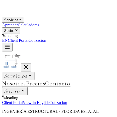
Servicios
Aprender
Calculadoras
Socios
loading
EN
Client Portal
Cotización
Servicios
Nosotros
Precios
Contacto
Socios
loading
Client Portal
View in English
Cotización
INGENIERÍA ESTRUCTURAL · FLORIDA ESTATAL