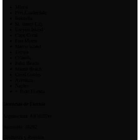
Miami
Fort Lauderdale
Bokeelia
St. James City
Useppa Island
Cape Coral
Fort Myers
Marco Island
Tampa
Orlando
Palm Beach
Miami Beach
Coral Gables
Aventura
Naples
+ Todo Florida
Licencias de Florida
Arquitectura:
AR102594
Ingeniería:
39202
Confianza y Reseñas