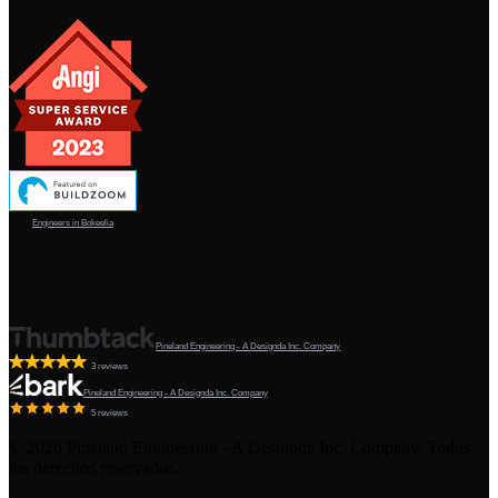
Engineers in Bokeelia
Pineland Engineering - A Designda Inc. Company
3 reviews
Pineland Engineering - A Designda Inc. Company
5 reviews
©
2026
Pineland Engineering - A Designda Inc. Company. Todos
los derechos reservados.