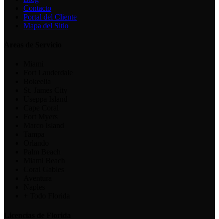
Contacto
Portal del Cliente
Mapa del Sitio
Áreas de Servicio
Miami
Fort Lauderdale
Bokeelia
St. James City
Useppa Island
Cape Coral
Fort Myers
Marco Island
Tampa
Orlando
Palm Beach
Miami Beach
Coral Gables
Aventura
Naples
+ Todo Florida
Licencias de Florida