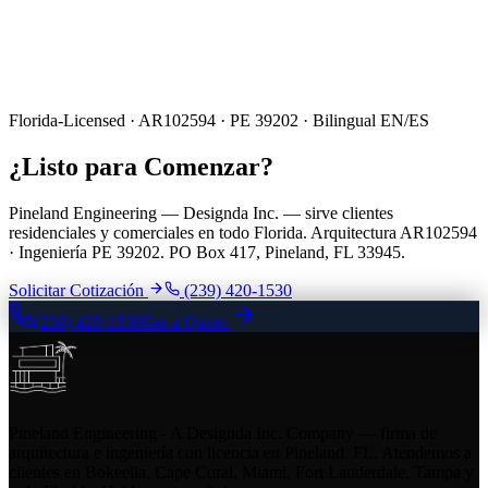
Florida-Licensed · AR102594 · PE 39202 · Bilingual EN/ES
¿Listo para Comenzar?
Pineland Engineering — Designda Inc. — sirve clientes
residenciales y comerciales en todo Florida. Arquitectura AR102594
· Ingeniería PE 39202. PO Box 417, Pineland, FL 33945.
Solicitar Cotización
(239) 420-1530
(239) 420-1530
Get a Quote
Pineland Engineering - A Designda Inc. Company — firma de
arquitectura e ingeniería con licencia en Pineland, FL. Atendemos a
clientes en Bokeelia, Cape Coral, Miami, Fort Lauderdale, Tampa y