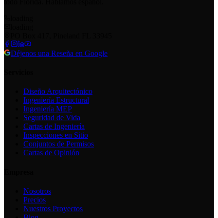
todo Florida. Hablamos español.
loading
loading
PO Box 417, Pineland FL 33945
Déjenos una Reseña en Google
Servicios
Diseño Arquitectónico
Ingeniería Estructural
Ingeniería MEP
Seguridad de Vida
Cartas de Ingeniería
Inspecciones en Sitio
Conjuntos de Permisos
Cartas de Opinión
Empresa
Nosotros
Precios
Nuestros Proyectos
Blog