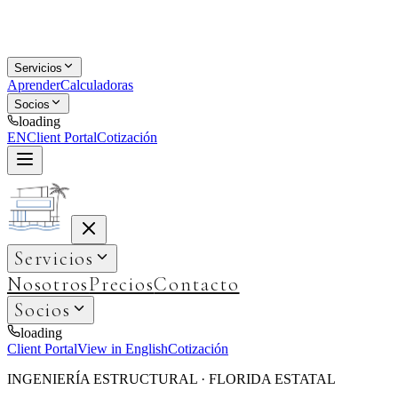
Servicios
Aprender
Calculadoras
Socios
loading
EN
Client Portal
Cotización
Servicios
Nosotros
Precios
Contacto
Socios
loading
Client Portal
View in English
Cotización
INGENIERÍA ESTRUCTURAL · FLORIDA ESTATAL