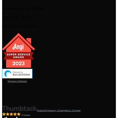
Arquitectura:
AR102594
Ingeniería:
39202
Confianza y Reseñas
Engineers in Bokeelia
Pineland Engineering - A Designda Inc. Company
3 reviews