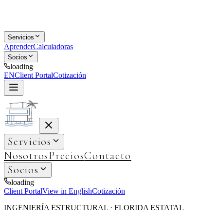
Servicios
Aprender
Calculadoras
Socios
loading
EN
Client Portal
Cotización
Servicios
Nosotros
Precios
Contacto
Socios
loading
Client Portal
View in English
Cotización
INGENIERÍA ESTRUCTURAL · FLORIDA ESTATAL