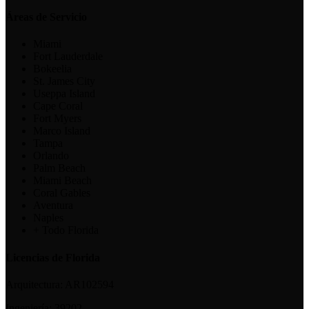
Áreas de Servicio
Miami
Fort Lauderdale
Bokeelia
St. James City
Useppa Island
Cape Coral
Fort Myers
Marco Island
Tampa
Orlando
Palm Beach
Miami Beach
Coral Gables
Aventura
Naples
+ Todo Florida
Licencias de Florida
Arquitectura:
AR102594
Ingeniería:
39202