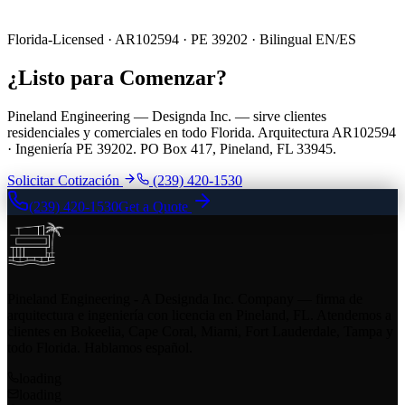
Florida-Licensed · AR102594 · PE 39202 · Bilingual EN/ES
¿Listo para Comenzar?
Pineland Engineering — Designda Inc. — sirve clientes
residenciales y comerciales en todo Florida. Arquitectura AR102594
· Ingeniería PE 39202. PO Box 417, Pineland, FL 33945.
Solicitar Cotización
(239) 420-1530
(239) 420-1530
Get a Quote
Pineland Engineering - A Designda Inc. Company — firma de
arquitectura e ingeniería con licencia en Pineland, FL. Atendemos a
clientes en Bokeelia, Cape Coral, Miami, Fort Lauderdale, Tampa y
todo Florida. Hablamos español.
loading
loading