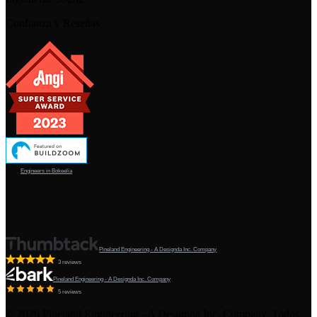
Confianza y Reseñas
Engineers in Bokeelia
Pineland Engineering - A Designda Inc. Company
3 reviews
Pineland Engineering - A Designda Inc. Company
5 reviews
©
2026
Pineland Engineering - A Designda Inc. Company. Todos